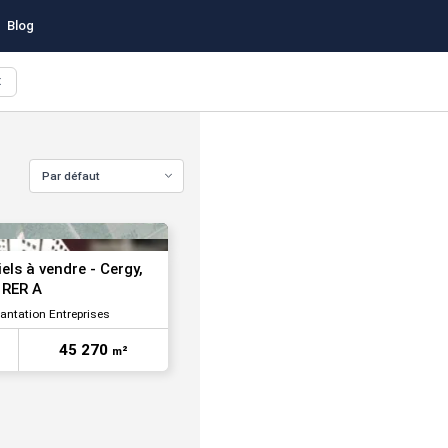
Blog
X
Par défaut
els à vendre - Cergy,
 RER A
lantation Entreprises
45 270
m²