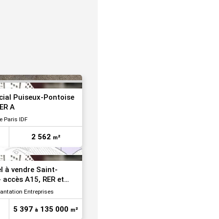
VOIR TOUTES LES PHOTOS
ial Puiseux-Pontoise
RER A
 Paris IDF
2 562
m²
el à vendre Saint-
 accès A15, RER et
lantation Entreprises
5 397
135 000
à
m²