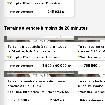
A15 et RER
Voir plus
Pôle Implantation Entreprises
VOIR TOUTES LES PHOTOS
245 033
Prix sur demande
m²
Terrains à vendre à moins de 20 minutes
VOIR TOUTES LES PHOTOS
Terrains industriels à vendre - Jouy-
Terrain commerc
le-Moutier, RER A et Transilien
- accès N14 et 
Voir plus
Pôle Implantation Entreprises
Voir plus
Immprove
1 500
60 000
750 000
Prix sur demande
à
m²
€
VOIR TOUTES LES PHOTOS
Terrain à vendre Puiseux-Pontoise
Terrain industri
proche A15 et RER C
Ouen-l'Aumône -
Transilien
Voir plus
BNP Paribas Real Estate Activité Nord, Est, Ouest IDF
Voir plus
Pôle Imp
750 000
2 562
Prix sur demande
€
m²