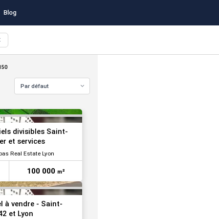
Blog
X
VOIR TOUTES LES PHOTOS
150
Par défaut
VOIR TOUTES LES PHOTOS
els divisibles Saint-
er et services
bas Real Estate Lyon
100 000
m²
l à vendre - Saint-
42 et Lyon