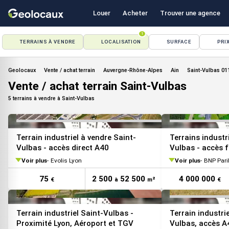
Louer
Acheter
Trouver une agence
1
TERRAINS À VENDRE
LOCALISATION
SURFACE
PRI
VOIR TOUTES LES PHOTOS
Geolocaux
Vente / achat terrain
Auvergne-Rhône-Alpes
Ain
Saint-Vulbas 01
Vente / achat terrain Saint-Vulbas
5 terrains à vendre à Saint-Vulbas
Terrain industriel à vendre Saint-
Terrains industri
Vulbas - accès direct A40
Vulbas - accès f
Voir plus
Evolis Lyon
Voir plus
BNP Pari
75
2 500
52 500
4 000 000
€
à
m²
€
VOIR TOUTES LES PHOTOS
Terrain industriel Saint-Vulbas -
Terrain industrie
Proximité Lyon, Aéroport et TGV
Vulbas, accès A