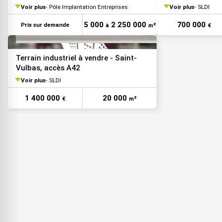
Voir plus
Pôle Implantation Entreprises
Voir plus
SLDI
5 000
2 250 000
700 000
Prix sur demande
à
m²
€
Terrain industriel à vendre - Saint-
Vulbas, accès A42
Voir plus
SLDI
1 400 000
20 000
€
m²