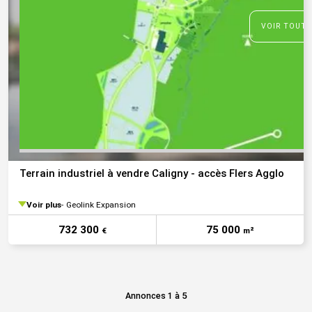
VOIR TOUTE
Terrain industriel à vendre Caligny - accès Flers Agglo
Voir plus
Geolink Expansion
732 300
75 000
€
m²
Annonces 1 à 5