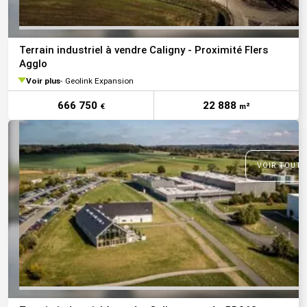
Terrain industriel à vendre Caligny - Proximité Flers
Agglo
Voir plus
Geolink Expansion
666 750
22 888
€
m²
VOIR TOUTE