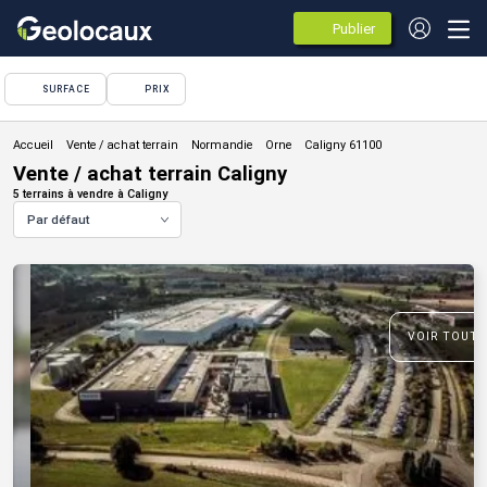
Publier
des
annonces
SURFACE
PRIX
Vente / achat terrain
Vente / achat terrain Caligny
5 terrains à vendre à Caligny
Par défaut
VOIR TOUTE