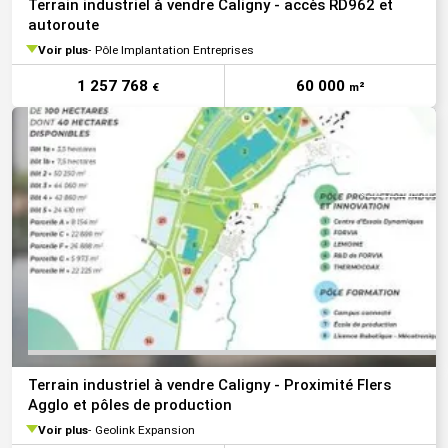
Terrain industriel à vendre Caligny - accès RD962 et
autoroute
Voir plus
Pôle Implantation Entreprises
1 257 768
60 000
€
m²
VOIR TOUTE
Terrain industriel à vendre Caligny - Proximité Flers
Agglo et pôles de production
Voir plus
Geolink Expansion