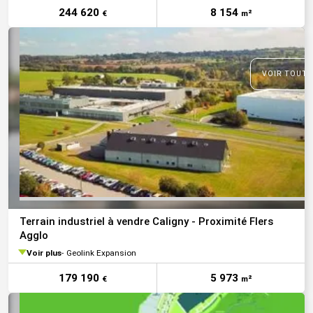
244 620
8 154
€
m²
VOIR TOUTE
Terrain industriel à vendre Caligny - Proximité Flers
Agglo
Voir plus
Geolink Expansion
179 190
5 973
€
m²