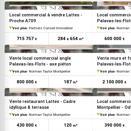
VOIR TOUTES LES PHOTOS
Local commercial à vendre Lattes -
Local commercia
Proche A709
Palavas-les-Flot
Voir plus
Partners Conseil Immobilier
Voir plus
Norman T
715 757
284
654
600 000
€
à
m²
€
VOIR TOUTES LES PHOTOS
Vente local commercial angle
Vente murs et f
Palavas-les-Flots - axe piéton
Palavas-les-Flot
Voir plus
Norman Taylor Montpellier
Voir plus
Norman T
800 000
187
2 100 000
€
m²
€
VOIR TOUTES LES PHOTOS
Vente restaurant Lattes - Cadre
Local commercia
idyllique & terrasse
Montpellier - O
Marianne
Voir plus
Norman Taylor Montpellier
Voir plus
Norman T
430 000
120
390 000
€
m²
€