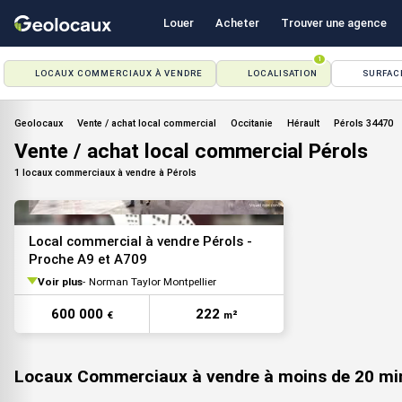
Louer
Acheter
Trouver une agence
1
LOCAUX COMMERCIAUX À VENDRE
LOCALISATION
SURFAC
Geolocaux
Vente / achat local commercial
Occitanie
Hérault
Pérols 34470
Vente / achat local commercial Pérols
1 locaux commerciaux à vendre à Pérols
Local commercial à vendre Pérols -
Proche A9 et A709
Voir plus
Norman Taylor Montpellier
VOIR TOUTES LES PHOTOS
600 000
222
€
m²
Locaux Commerciaux à vendre à moins de 20 mi