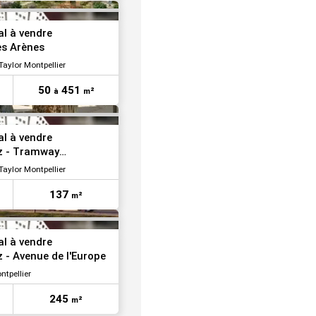
VOIR TOUTES LES PHOTOS
l à vendre
ès Arènes
aylor Montpellier
50
451
à
m²
VOIR TOUTES LES PHOTOS
l à vendre
z - Tramway
aylor Montpellier
137
m²
l à vendre
 - Avenue de l'Europe
tpellier
245
m²