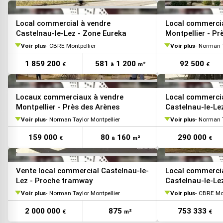
VOIR TOUTES LES PHOTOS
Local commercial à vendre
Local commercia
Castelnau-le-Lez - Zone Eureka
Montpellier - Pr
Voir plus
CBRE Montpellier
Voir plus
Norman T
1 859 200
581
1 200
92 500
€
à
m²
€
VOIR TOUTES LES PHOTOS
Locaux commerciaux à vendre
Local commercia
Montpellier - Près des Arènes
Castelnau-le-Le
immédiat
Voir plus
Norman Taylor Montpellier
Voir plus
Norman T
159 000
80
160
290 000
€
à
m²
€
Vente local commercial Castelnau-le-
Local commercia
Lez - Proche tramway
Castelnau-le-Lez
Voir plus
Norman Taylor Montpellier
Voir plus
CBRE Mon
2 000 000
875
753 333
€
m²
€