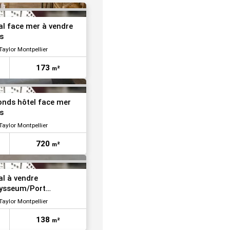
VOIR TOUTES LES PHOTOS
l face mer à vendre
s
aylor Montpellier
173
m²
VOIR TOUTES LES PHOTOS
onds hôtel face mer
s
aylor Montpellier
720
m²
VOIR TOUTES LES PHOTOS
l à vendre
dysseum/Port
aylor Montpellier
138
m²