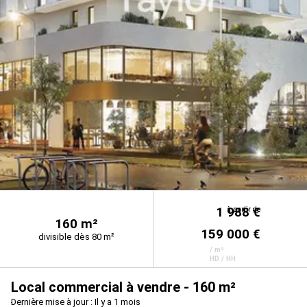
1 988 €
à partir de
à partir de
160 m²
159 000 €
divisible dès 80 m²
/ m²
HD / HH
Local commercial à vendre - 160 m²
Dernière mise à jour : Il y a 1 mois