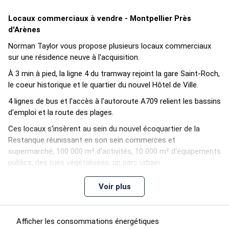
Locaux commerciaux à vendre - Montpellier Près
d'Arènes
Norman Taylor vous propose plusieurs locaux commerciaux
sur une résidence neuve à l'acquisition.
À 3 min à pied, la ligne 4 du tramway rejoint la gare Saint-Roch,
le coeur historique et le quartier du nouvel Hôtel de Ville.
4 lignes de bus et l'accès à l'autoroute A709 relient les bassins
d'emploi et la route des plages.
Ces locaux s'insèrent au sein du nouvel écoquartier de la
Restanque réunissant en son sein commerces et
supermarché, 100 000 m² d'activités, 10 000 m² d'équipements
publics, des rues végétalisées, un parc urbain.
Les informations sur les risques auxquels ce bien est exposé
Voir plus
sont disponibles sur le site Géorisques :
www.georisques.gouv.fr
Afficher les consommations énergétiques