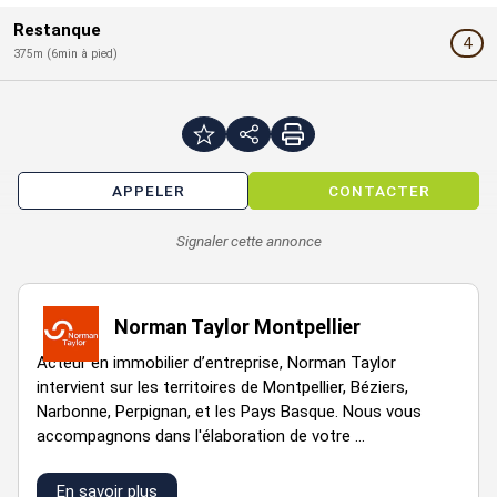
local
79,95
c
rdc
159 900 €
Restanque
commercial
m²
4
375m (6min à pied)
APPELER
CONTACTER
Signaler cette annonce
Norman Taylor Montpellier
Acteur en immobilier d’entreprise, Norman Taylor
intervient sur les territoires de Montpellier, Béziers,
Narbonne, Perpignan, et les Pays Basque. Nous vous
accompagnons dans l'élaboration de votre ...
En savoir plus