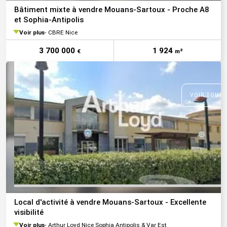
Bâtiment mixte à vendre Mouans-Sartoux - Proche A8
et Sophia-Antipolis
Voir plus
CBRE Nice
3 700 000
1 924
€
m²
VOIR TOUTE
Local d'activité à vendre Mouans-Sartoux - Excellente
visibilité
Voir plus
Arthur Loyd Nice Sophia Antipolis & Var Est