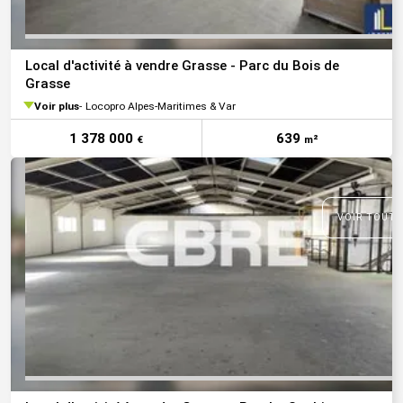
Local d'activité à vendre Grasse - Parc du Bois de
Grasse
Voir plus
Locopro Alpes-Maritimes & Var
1 378 000
639
€
m²
VOIR TOUTE