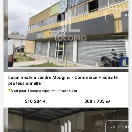
VOIR TOUTE
Local mixte à vendre Mougins - Commerce + activité
professionnelle
Voir plus
Locopro Alpes-Maritimes & Var
510 204
300
735
€
à
m²
VOIR TOUTE