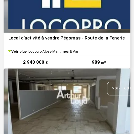
Local d'activité à vendre Pégomas - Route de la Fenerie
Voir plus
Locopro Alpes-Maritimes & Var
2 940 000
989
€
m²
VOIR TOUTE