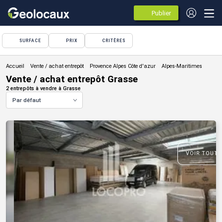
Publier
des
annonces
SURFACE
PRIX
CRITÈRES
Vente / achat entrepôt
Vente / achat entrepôt Grasse
2 entrepôts à vendre à Grasse
Par défaut
VOIR TOUTE