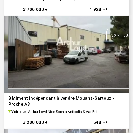
3 700 000
1 928
€
m²
VOIR TOUTE
Bâtiment indépendant à vendre Mouans-Sartoux -
Proche A8
Voir plus
Arthur Loyd Nice Sophia Antipolis & Var Est
3 200 000
1 648
€
m²