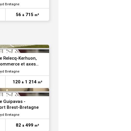
oyd Bretagne
VOIR TOUTES LES PHOTOS
56
715
à
m²
VOIR TOUTES LES PHOTOS
e Relecq-Kerhuon,
commerce et axes
oyd Bretagne
120
1 214
à
m²
e Guipavas -
ort Brest-Bretagne
oyd Bretagne
82
499
à
m²