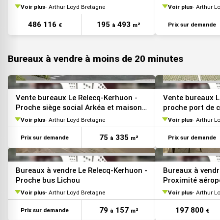
Voir plus
Arthur Loyd Bretagne
Voir plus
Arthur L
VOIR TOUTES LES PHOTOS
486 116
195
493
Prix sur demande
€
à
m²
Bureaux à vendre à moins de 20 minutes
VOIR TOUTES LES PHOTOS
Vente bureaux Le Relecq-Kerhuon -
Vente bureaux L
Proche siège social Arkéa et maison
proche port de 
médicale
Rennes/Nantes
Voir plus
Arthur Loyd Bretagne
Voir plus
Arthur L
75
335
Prix sur demande
Prix sur demande
à
m²
VOIR TOUTES LES PHOTOS
Bureaux à vendre Le Relecq-Kerhuon -
Bureaux à vendr
Proche bus Lichou
Proximité aérop
Voir plus
Arthur Loyd Bretagne
Voir plus
Arthur L
79
157
197 800
Prix sur demande
à
m²
€