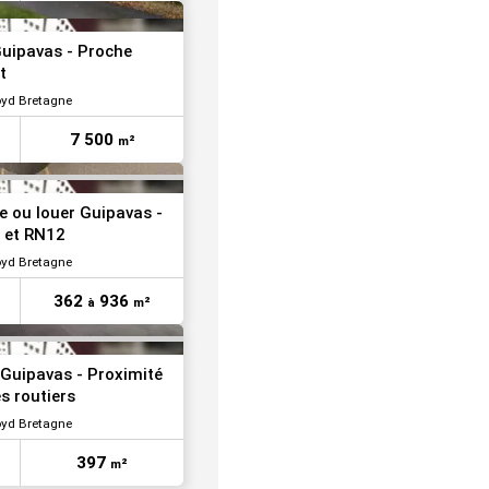
VOIR TOUTES LES PHOTOS
uipavas - Proche
t
oyd Bretagne
7 500
m²
VOIR TOUTES LES PHOTOS
e ou louer Guipavas -
 et RN12
oyd Bretagne
362
936
à
m²
 Guipavas - Proximité
s routiers
oyd Bretagne
397
m²