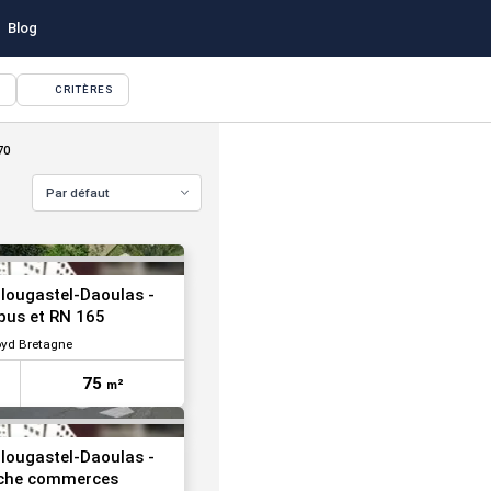
Blog
CRITÈRES
VOIR TOUTES LES PHOTOS
70
Par défaut
VOIR TOUTES LES PHOTOS
lougastel-Daoulas -
 bus et RN 165
oyd Bretagne
75
m²
lougastel-Daoulas -
roche commerces