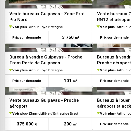
VOIR TOUTES LES PHOTOS
Vente bureaux Guipavas - Zone Prat
Vente bureaux G
Pip Nord
RN12 et aéropor
Voir plus
Arthur Loyd Bretagne
Voir plus
Arthur L
3 750
Prix sur demande
Prix sur demande
m²
Bureau à vendre Guipavas - Proche
Bureaux à vendr
Tram Porte de Guipavas
Proche aéroport
Voir plus
Arthur Loyd Bretagne
Voir plus
Arthur L
101
Prix sur demande
Prix sur demande
m²
Vente bureaux Guipavas - Proche
Bureaux à louer
aéroport
aéroport et accè
Voir plus
L'Immobilière d'Entreprise Brest
Voir plus
Arthur L
375 000
200
Prix sur demande
€
m²