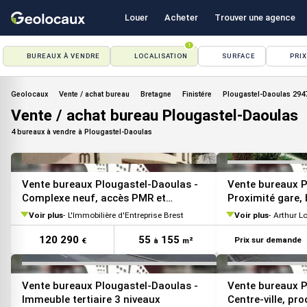
Louer
Acheter
Trouver une agence
1
BUREAUX À VENDRE
LOCALISATION
SURFACE
PRIX
Geolocaux
Vente / achat bureau
Bretagne
Finistére
Plougastel-Daoulas 294
Vente / achat bureau Plougastel-Daoulas
4 bureaux à vendre à Plougastel-Daoulas
VOIR TOUTES LES PHOTOS
Vente bureaux Plougastel-Daoulas -
Vente bureaux P
Complexe neuf, accès PMR et
Proximité gare,
ascenseur
Voir plus
L'Immobilière d'Entreprise Brest
Voir plus
Arthur L
120 290
55
155
Prix sur demande
€
à
m²
Vente bureaux Plougastel-Daoulas -
Vente bureaux P
Immeuble tertiaire 3 niveaux
Centre-ville, p