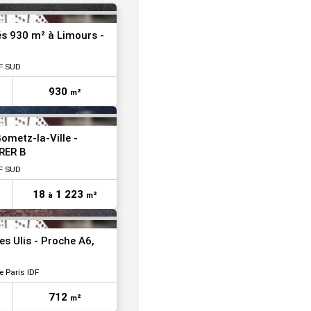
VOIR TOUTES LES PHOTOS
és 930 m² à Limours -
DF SUD
930
m²
VOIR TOUTES LES PHOTOS
ometz-la-Ville -
RER B
DF SUD
18
1 223
à
m²
VOIR TOUTES LES PHOTOS
s Ulis - Proche A6,
 Paris IDF
712
m²