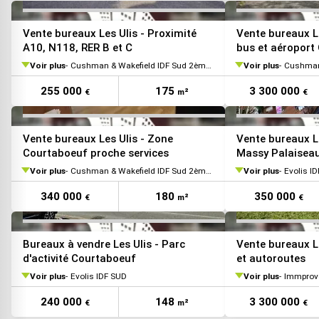
VOIR TOUTES LES PHOTOS
Vente bureaux Les Ulis - Proximité
Vente bureaux Le
A10, N118, RER B et C
bus et aéroport 
Voir plus
Cushman & Wakefield IDF Sud 2ème Couronne
Voir plus
Cushman & 
255 000
175
3 300 000
€
m²
€
VOIR TOUTES LES PHOTOS
Vente bureaux Les Ulis - Zone
Vente bureaux L
Courtaboeuf proche services
Massy Palaisea
Voir plus
Cushman & Wakefield IDF Sud 2ème Couronne
Voir plus
Evolis I
340 000
180
350 000
€
m²
€
Bureaux à vendre Les Ulis - Parc
Vente bureaux L
d'activité Courtaboeuf
et autoroutes
Voir plus
Evolis IDF SUD
Voir plus
Immprove
240 000
148
3 300 000
€
m²
€