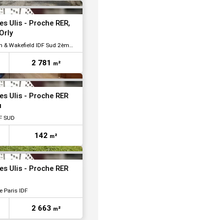
VOIR TOUTES LES PHOTOS
s Ulis - Proche RER,
Orly
Wakefield IDF Sud 2ème Couronne
2 781
m²
VOIR TOUTES LES PHOTOS
es Ulis - Proche RER
u
DF SUD
142
m²
es Ulis - Proche RER
 Paris IDF
2 663
m²