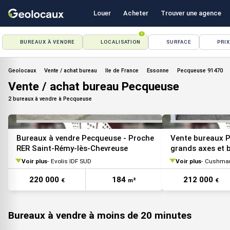
Louer
Acheter
Trouver une agence
1
BUREAUX À VENDRE
LOCALISATION
SURFACE
PRIX
VOIR TOUTES LES PHOTOS
Geolocaux
Vente / achat bureau
Ile de France
Essonne
Pecqueuse 91470
Vente / achat bureau Pecqueuse
2 bureaux à vendre à Pecqueuse
Bureaux à vendre Pecqueuse - Proche
Vente bureaux 
RER Saint-Rémy-lès-Chevreuse
grands axes et 
Voir plus
Evolis IDF SUD
Voir plus
Cushman & 
VOIR TOUTES LES PHOTOS
220 000
184
212 000
€
m²
€
Bureaux à vendre à moins de 20 minutes