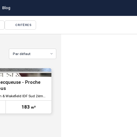
Blog
CRITÈRES
VOIR TOUTES LES PHOTOS
Par défaut
Pecqueuse - Proche
bus
Wakefield IDF Sud 2ème Couronne
VOIR TOUTES LES PHOTOS
183
m²