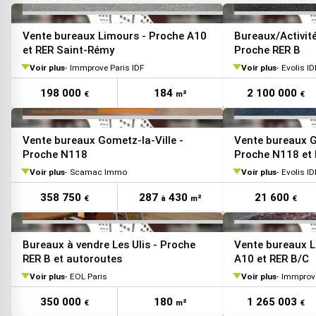
VOIR TOUTES LES PHOTOS
Vente bureaux Limours - Proche A10
Bureaux/Activit
et RER Saint-Rémy
Proche RER B
Voir plus
Immprove Paris IDF
Voir plus
Evolis I
198 000
184
2 100 000
€
m²
€
VOIR TOUTES LES PHOTOS
Vente bureaux Gometz-la-Ville -
Vente bureaux G
Proche N118
Proche N118 et 
Voir plus
Scamac Immo
Voir plus
Evolis I
358 750
287
430
21 600
€
à
m²
€
VOIR TOUTES LES PHOTOS
Bureaux à vendre Les Ulis - Proche
Vente bureaux Le
RER B et autoroutes
A10 et RER B/C
Voir plus
EOL Paris
Voir plus
Immprove
350 000
180
1 265 003
€
m²
€