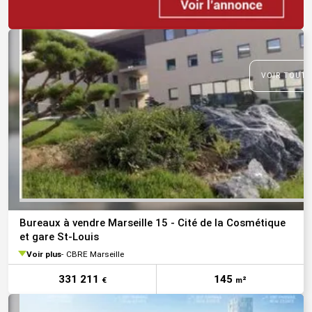
VOIR TOUTE
Bureaux à vendre Marseille 15 - Cité de la Cosmétique
et gare St-Louis
Voir plus
CBRE Marseille
331 211
145
€
m²