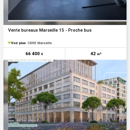
Vente bureaux Marseille 15 - Proche bus
Voir plus
CBRE Marseille
66 400
42
€
m²
VOIR TOUTE