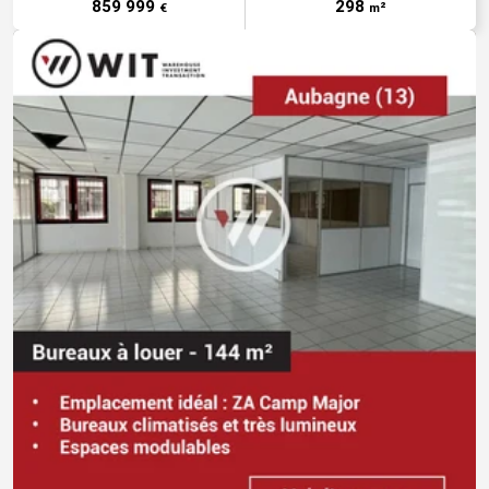
859 999
298
€
m²