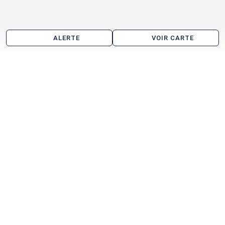
ALERTE
VOIR CARTE
Bureau à vendre à Marseille par quartier
Castellane
Euroméditerranée
Bureau à vendre aux alentours de Marseille 15
Marseille
Les Pennes-Mirabeau