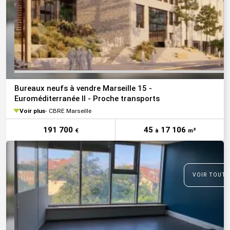
Bureaux neufs à vendre Marseille 15 -
Euroméditerranée II - Proche transports
Voir plus
CBRE Marseille
191 700
45
17 106
€
à
m²
VOIR TOUTE