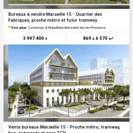
Bureaux à vendre Marseille 15 - Quartier des
Fabriques, proche métro et futur tramway
Voir plus
Cushman & Wakefield Marseille Aix-en-Provence
3 997 400
869
6 570
€
à
m²
VOIR TOUTE
Vente bureaux Marseille 15 - Proche métro, tramway,