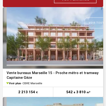
VOIR TOUTE
Vente bureaux Marseille 15 - Proche métro et tramway
Capitaine Gèze
Voir plus
CBRE Marseille
2 213 154
542
3 810
€
à
m²