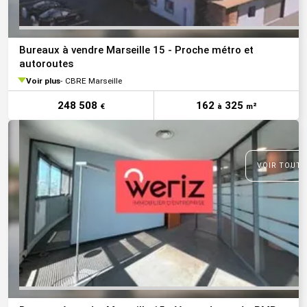
Bureaux à vendre Marseille 15 - Proche métro et
autoroutes
Voir plus
CBRE Marseille
248 508
162
325
€
à
m²
VOIR TOUTE