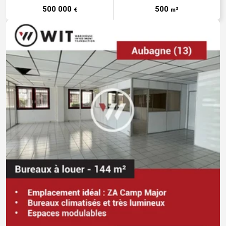
500 000
500
€
m²