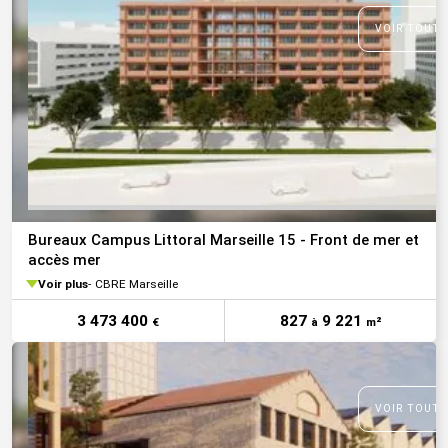
VOIR TOUTE
Bureaux Campus Littoral Marseille 15 - Front de mer et
accès mer
Voir plus
CBRE Marseille
3 473 400
827
9 221
€
à
m²
VOIR TOUTE