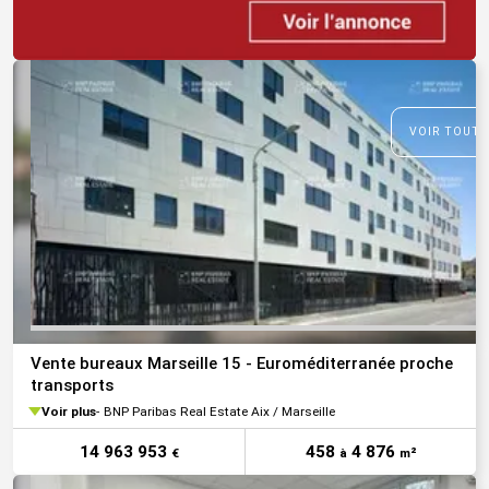
VOIR TOUTE
Vente bureaux Marseille 15 - Euroméditerranée proche
transports
Voir plus
BNP Paribas Real Estate Aix / Marseille
14 963 953
458
4 876
€
à
m²