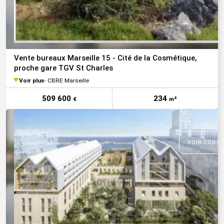
Vente bureaux Marseille 15 - Cité de la Cosmétique,
proche gare TGV St Charles
Voir plus
CBRE Marseille
509 600
234
€
m²
VOIR TOUTE