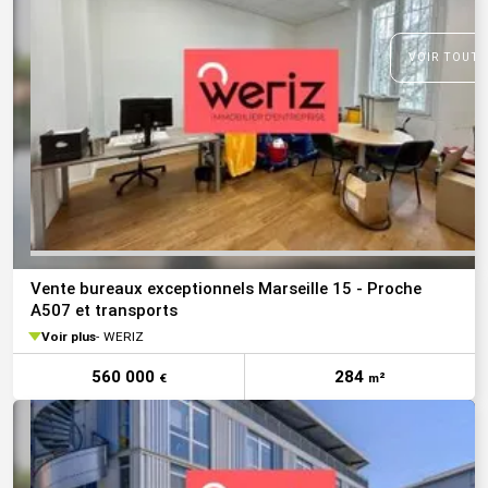
VOIR TOUTE
Vente bureaux exceptionnels Marseille 15 - Proche
A507 et transports
Voir plus
WERIZ
560 000
284
€
m²