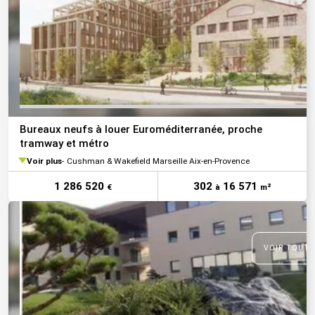
Bureaux neufs à louer Euroméditerranée, proche
tramway et métro
Voir plus
Cushman & Wakefield Marseille Aix-en-Provence
1 286 520
302
16 571
€
à
m²
VOIR TOUTE