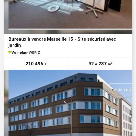
Bureaux à vendre Marseille 15 - Site sécurisé avec
jardin
Voir plus
WERIZ
210 496
92
237
€
à
m²
VOIR TOUTE