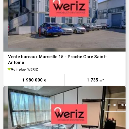
Vente bureaux Marseille 15 - Proche Gare Saint-
Antoine
Voir plus
WERIZ
1 980 000
1 735
€
m²
VOIR TOUTE