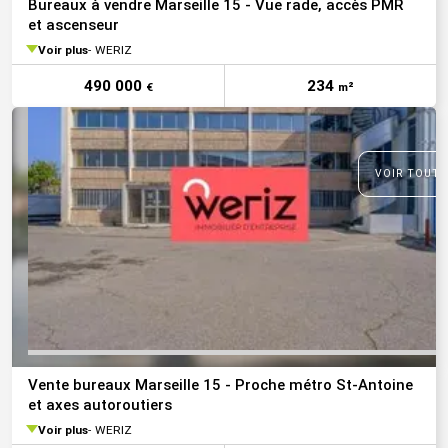
Bureaux à vendre Marseille 15 - Vue rade, accès PMR
et ascenseur
Voir plus
WERIZ
490 000
234
€
m²
VOIR TOUTE
Vente bureaux Marseille 15 - Proche métro St-Antoine
et axes autoroutiers
Voir plus
WERIZ