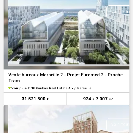
VOIR TOUTE
Vente bureaux Marseille 2 - Projet Euromed 2 - Proche
Tram
Voir plus
BNP Paribas Real Estate Aix / Marseille
31 521 500
924
7 007
€
à
m²
VOIR TOUTE