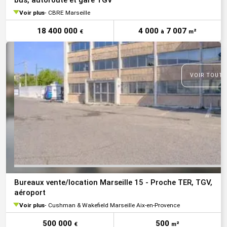
bus, autoroute et gare TGV
Voir plus
CBRE Marseille
18 400 000
4 000
7 007
€
à
m²
VOIR TOUTE
Bureaux vente/location Marseille 15 - Proche TER, TGV,
aéroport
Voir plus
Cushman & Wakefield Marseille Aix-en-Provence
500 000
500
€
m²