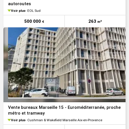
autoroutes
Voir plus
EOL Sud
500 000
263
€
m²
VOIR TOUTE
Vente bureaux Marseille 15 - Euroméditerranée, proche
métro et tramway
Voir plus
Cushman & Wakefield Marseille Aix-en-Provence