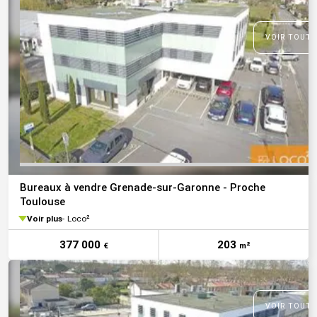
VOIR TOUTE
Bureaux à vendre Grenade-sur-Garonne - Proche
Toulouse
Voir plus
Loco²
377 000
203
€
m²
VOIR TOUTE