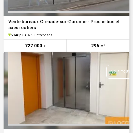
Vente bureaux Grenade-sur-Garonne - Proche bus et
axes routiers
Voir plus
NKI Entreprises
727 000
296
€
m²
VOIR TOUTE