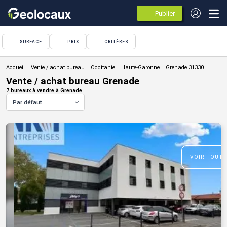
Publier
des
annonces
SURFACE
PRIX
CRITÈRES
Vente / achat bureau
Vente / achat bureau Grenade
7 bureaux à vendre à Grenade
Par défaut
VOIR TOUTE