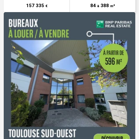
157 335
84
388
€
à
m²