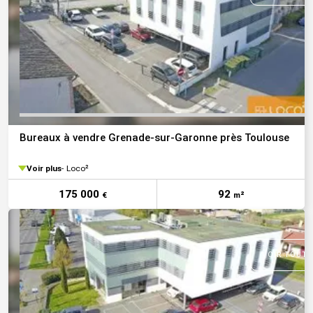
Bureaux à vendre Grenade-sur-Garonne près Toulouse
Voir plus
Loco²
175 000
92
€
m²
VOIR TOUTE