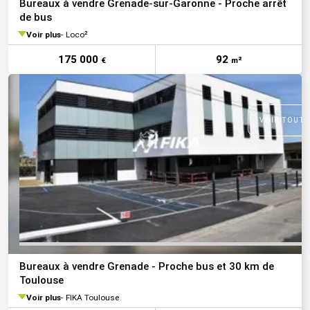
Bureaux à vendre Grenade-sur-Garonne - Proche arrêt
de bus
Voir plus
Loco²
175 000
92
€
m²
VOIR TOUTE
Bureaux à vendre Grenade - Proche bus et 30 km de
Toulouse
Voir plus
FIKA Toulouse