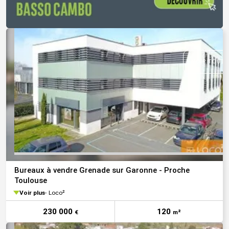
VOIR TOUTE
Bureaux à vendre Grenade sur Garonne - Proche
Toulouse
Voir plus
Loco²
230 000
120
€
m²