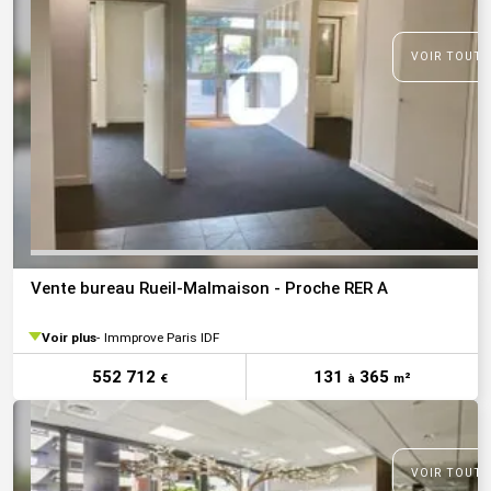
VOIR TOUTE
Vente bureau Rueil-Malmaison - Proche RER A
Voir plus
Immprove Paris IDF
552 712
131
365
€
à
m²
VOIR TOUTE