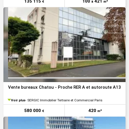
135 115
100
421
€
à
m²
VOIR TOUTE
Vente bureaux Chatou - Proche RER A et autoroute A13
Voir plus
SERGIC Immobilier Tertiaire et Commercial Paris
580 000
420
€
m²