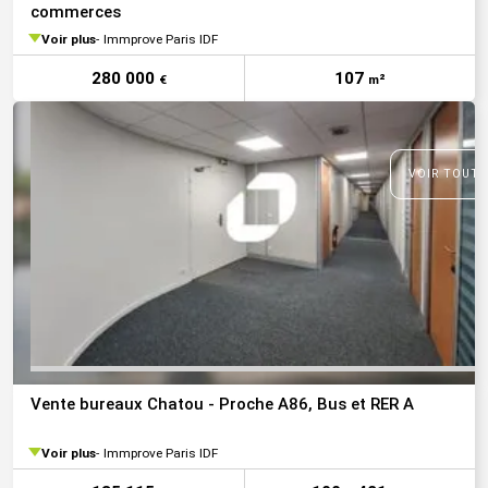
commerces
Voir plus
Immprove Paris IDF
280 000
107
€
m²
VOIR TOUTE
Vente bureaux Chatou - Proche A86, Bus et RER A
Voir plus
Immprove Paris IDF