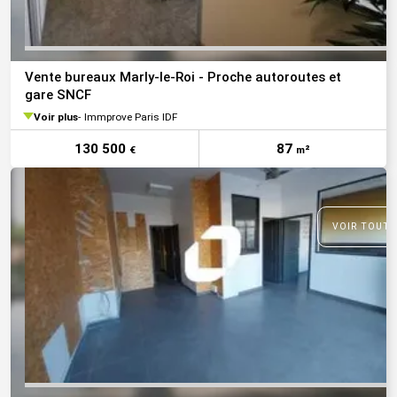
Vente bureaux Marly-le-Roi - Proche autoroutes et
gare SNCF
Voir plus
Immprove Paris IDF
130 500
87
€
m²
VOIR TOUTE