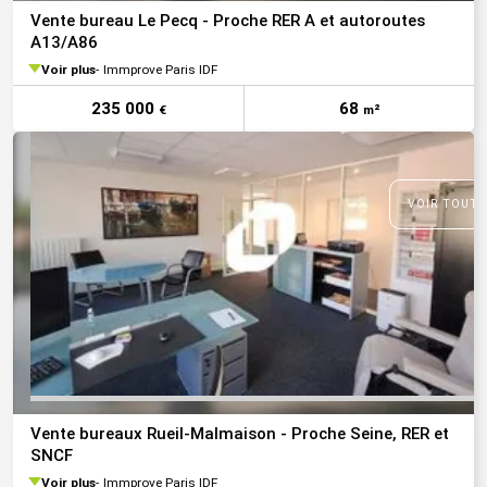
Vente bureau Le Pecq - Proche RER A et autoroutes
A13/A86
Voir plus
Immprove Paris IDF
235 000
68
€
m²
VOIR TOUTE
Vente bureaux Rueil-Malmaison - Proche Seine, RER et
SNCF
Voir plus
Immprove Paris IDF