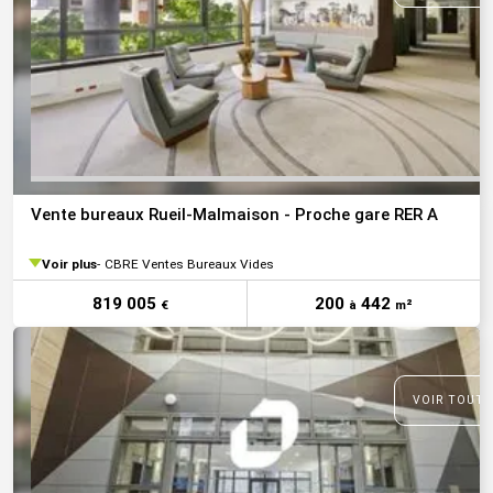
Vente bureaux Rueil-Malmaison - Proche gare RER A
Voir plus
CBRE Ventes Bureaux Vides
819 005
200
442
€
à
m²
VOIR TOUTE