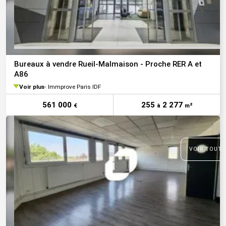
Bureaux à vendre Rueil-Malmaison - Proche RER A et
A86
Voir plus
Immprove Paris IDF
561 000
255
2 277
€
à
m²
VOIR TOUTE