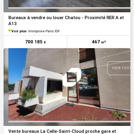
Bureaux à vendre ou louer Chatou - Proximité RER A et
A13
Voir plus
Immprove Paris IDF
700 185
467
€
m²
VOIR TOUTE
Vente bureaux La Celle-Saint-Cloud proche gare et