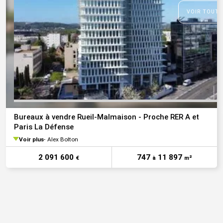
VOIR TOUTE
Bureaux à vendre Rueil-Malmaison - Proche RER A et
Paris La Défense
Voir plus
Alex Bolton
2 091 600
747
11 897
€
à
m²