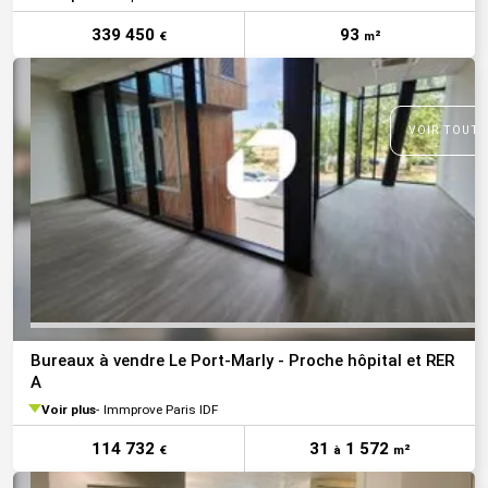
339 450
93
€
m²
VOIR TOUTE
Bureaux à vendre Le Port-Marly - Proche hôpital et RER
A
Voir plus
Immprove Paris IDF
114 732
31
1 572
€
à
m²