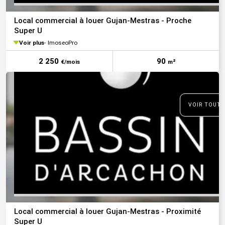
Local commercial à louer Gujan-Mestras - Proche
Super U
Voir plus
ImoseoPro
2 250
90
€/mois
m²
VOIR TOUTE
Local commercial à louer Gujan-Mestras - Proximité
Super U