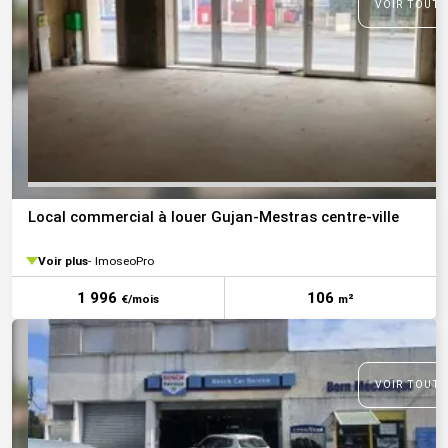
VOIR TOUTE
Local commercial à louer Gujan-Mestras centre-ville
Voir plus
ImoseoPro
1 996
106
€/mois
m²
VOIR TOUTE