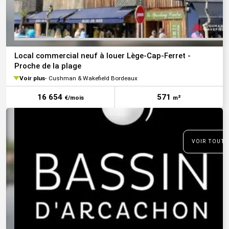
Local commercial neuf à louer Lège-Cap-Ferret -
Proche de la plage
Voir plus
Cushman & Wakefield Bordeaux
16 654
571
€/mois
m²
VOIR TOUTE