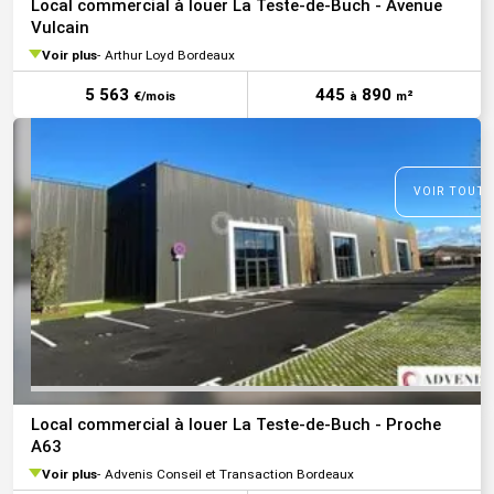
Local commercial à louer La Teste-de-Buch - Avenue
Vulcain
Voir plus
Arthur Loyd Bordeaux
5 563
445
890
€/mois
à
m²
VOIR TOUTE
Local commercial à louer La Teste-de-Buch - Proche
A63
Voir plus
Advenis Conseil et Transaction Bordeaux