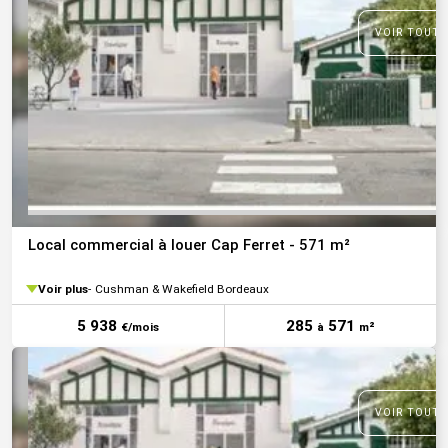
VOIR TOUTE
Local commercial à louer Cap Ferret - 571 m²
Voir plus
Cushman & Wakefield Bordeaux
5 938
285
571
€/mois
à
m²
VOIR TOUTE