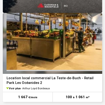
VOIR TOUTE
Location local commercial La Teste-de-Buch - Retail
Park Les Océanides 2
Voir plus
Arthur Loyd Bordeaux
1 667
100
1 061
€/mois
à
m²