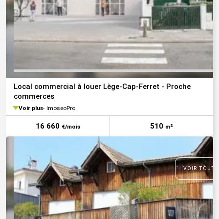
Local commercial à louer Lège-Cap-Ferret - Proche
commerces
Voir plus
ImoseoPro
16 660
510
€/mois
m²
VOIR TOUTE