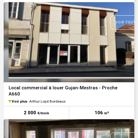
VOIR TOUTE
Local commercial à louer Gujan-Mestras - Proche
A660
Voir plus
Arthur Loyd Bordeaux
2 000
106
€/mois
m²