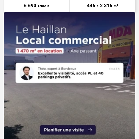
6 690
446
2 316
€/mois
à
m²