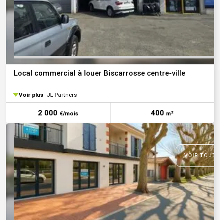
Local commercial à louer Biscarrosse centre-ville
Voir plus
JL Partners
2 000
400
€/mois
m²
VOIR TOUTE