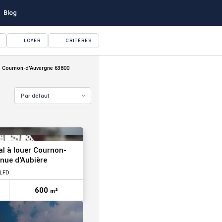
Blog
LOYER
CRITÈRES
Cournon-d'Auvergne 63800
Par défaut
l à louer Cournon-
enue d'Aubière
CLFD
600
m²