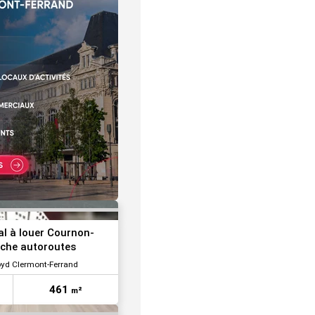
VOIR TOUTES LES PHOTOS
VOIR TOUTES LES PHOTOS
l à louer Cournon-
oche autoroutes
oyd Clermont-Ferrand
461
m²