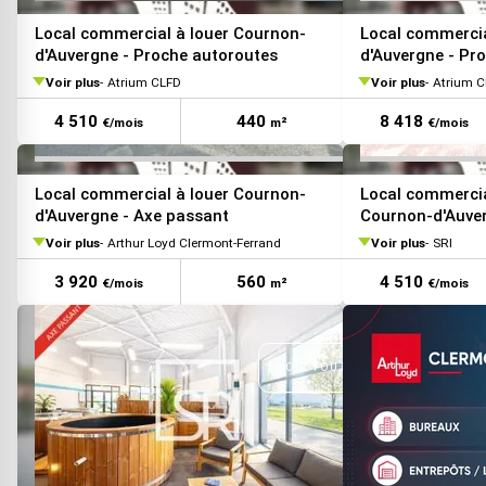
VOIR TOUTES LES PHOTOS
Local commercial à louer Cournon-
Local commercia
d'Auvergne - Proche autoroutes
d'Auvergne - Pr
Voir plus
Atrium CLFD
Voir plus
Atrium 
4 510
440
8 418
€/mois
m²
€/mois
Local commercial à louer Cournon-
Local commercia
d'Auvergne - Axe passant
Cournon-d'Auve
d'Aubière
Voir plus
Arthur Loyd Clermont-Ferrand
Voir plus
SRI
3 920
560
4 510
€/mois
m²
€/mois
VOIR TOUTES LES PHOTOS