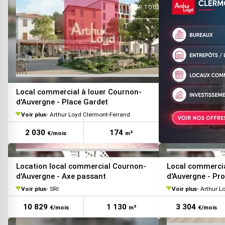
VOIR TOUTES LES PHOTOS
VOIR TOUTES LES PHOTOS
Local commercial à louer Cournon-
d'Auvergne - Place Gardet
Voir plus
Arthur Loyd Clermont-Ferrand
2 030
174
€/mois
m²
Location local commercial Cournon-
Local commercia
d'Auvergne - Axe passant
d'Auvergne - Pr
Voir plus
SRI
Voir plus
Arthur L
10 829
1 130
3 304
€/mois
m²
€/mois