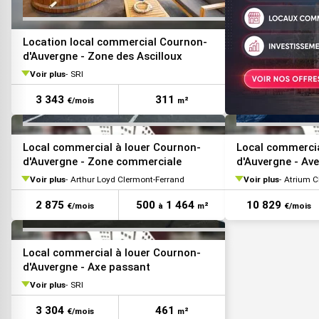
VOIR TOUTES LES PHOTOS
Location local commercial Cournon-
d'Auvergne - Zone des Ascilloux
Voir plus
SRI
3 343
311
€/mois
m²
VOIR TOUTES LES PHOTOS
Local commercial à louer Cournon-
Local commercia
d'Auvergne - Zone commerciale
d'Auvergne - Av
Voir plus
Arthur Loyd Clermont-Ferrand
Voir plus
Atrium 
2 875
500
1 464
10 829
€/mois
à
m²
€/mois
Local commercial à louer Cournon-
d'Auvergne - Axe passant
Voir plus
SRI
3 304
461
€/mois
m²