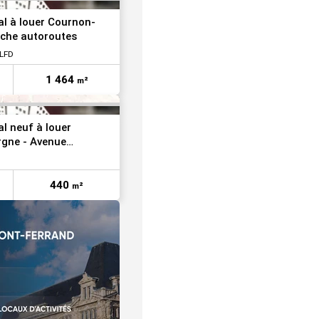
VOIR TOUTES LES PHOTOS
l à louer Cournon-
oche autoroutes
CLFD
1 464
m²
l neuf à louer
rgne - Avenue
440
m²