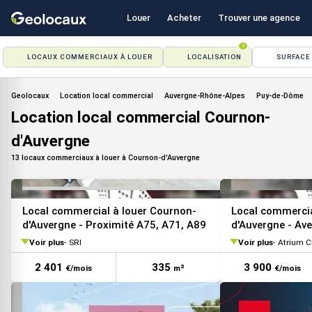
Louer
Acheter
Trouver une agence
1
LOCAUX COMMERCIAUX À LOUER
LOCALISATION
SURFACE
VOIR TOUTES LES PHOTOS
Geolocaux
Location local commercial
Auvergne-Rhône-Alpes
Puy-de-Dôme
Location local commercial Cournon-
d'Auvergne
13 locaux commerciaux à louer à Cournon-d'Auvergne
Local commercial à louer Cournon-
Local commercia
d'Auvergne - Proximité A75, A71, A89
d'Auvergne - Av
Voir plus
SRI
Voir plus
Atrium 
2 401
335
3 900
€/mois
m²
€/mois