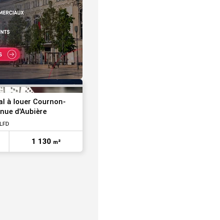
VOIR TOUTES LES PHOTOS
l à louer Cournon-
enue d'Aubière
CLFD
1 130
m²