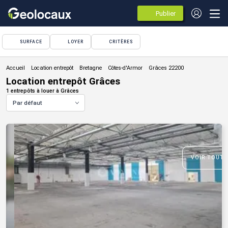
Publier
des
annonces
SURFACE
LOYER
CRITÈRES
Location entrepôt
Location entrepôt Grâces
1 entrepôts à louer à Grâces
Par défaut
VOIR TOUTE