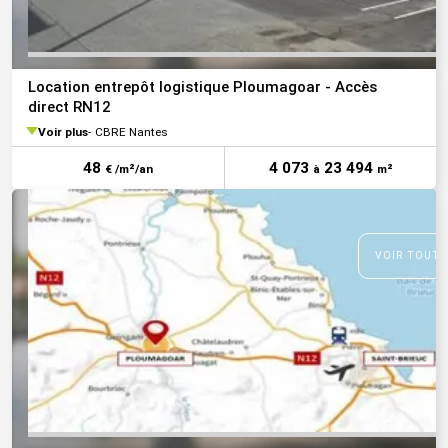
Location entrepôt logistique Ploumagoar - Accès
direct RN12
Voir plus
CBRE Nantes
48
4 073
23 494
€ /m²/an
à
m²
VOIR TOUTE