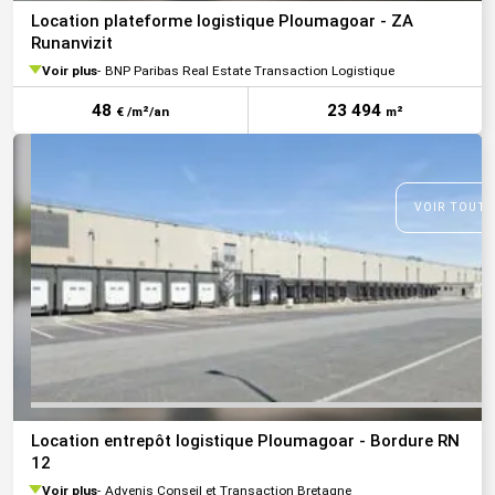
Location plateforme logistique Ploumagoar - ZA
Runanvizit
Voir plus
BNP Paribas Real Estate Transaction Logistique
48
23 494
€ /m²/an
m²
VOIR TOUTE
Location entrepôt logistique Ploumagoar - Bordure RN
12
Voir plus
Advenis Conseil et Transaction Bretagne