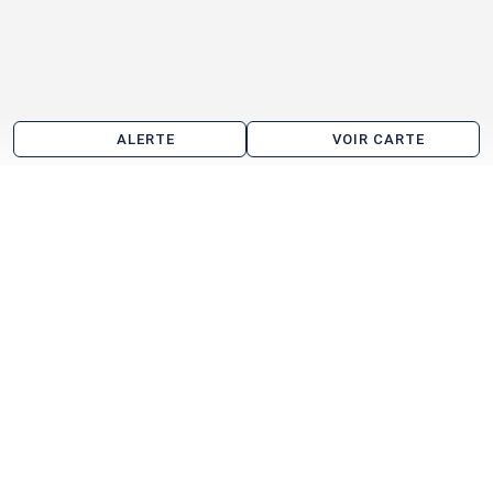
ALERTE
VOIR CARTE
Location d'entrepôt aux alentours de Grâces
Ploumagoar
Les agences immobilières