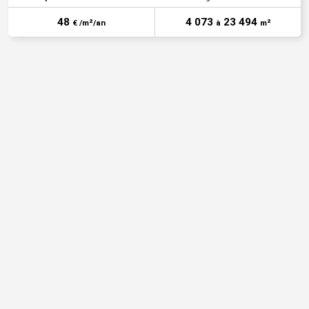
48
4 073
23 494
€ /m²/an
à
m²