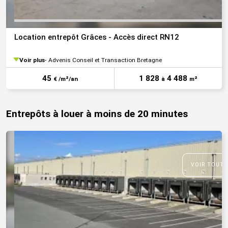
Location entrepôt Grâces - Accès direct RN12
Voir plus
Advenis Conseil et Transaction Bretagne
45
1 828
4 488
€ /m²/an
à
m²
Entrepôts à louer à moins de 20 minutes
VOIR TOUTE