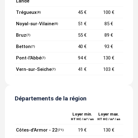
Lande
Trégueux
45 €
100 €
(8)
Noyal-sur-Vilaine
51 €
85 €
(8)
Bruz
55 €
89 €
(7)
Betton
40 €
93 €
(7)
Pont-l'Abbé
94 €
130 €
(7)
Vern-sur-Seiche
41 €
103 €
(7)
Départements de la région
Loyer min.
Loyer max.
HT HC / m² / an
HT HC / m² / an
Côtes-d'Armor - 22
19 €
130 €
(71)