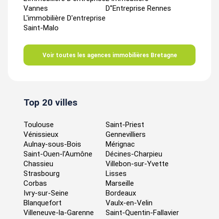
Vannes
D''entreprise Rennes
L'immobilière D'entreprise
Saint-Malo
Voir toutes les agences immobilières Bretagne
Top 20 villes
Toulouse
Saint-Priest
Vénissieux
Gennevilliers
Aulnay-sous-Bois
Mérignac
Saint-Ouen-l'Aumône
Décines-Charpieu
Chassieu
Villebon-sur-Yvette
Strasbourg
Lisses
Corbas
Marseille
Ivry-sur-Seine
Bordeaux
Blanquefort
Vaulx-en-Velin
Villeneuve-la-Garenne
Saint-Quentin-Fallavier