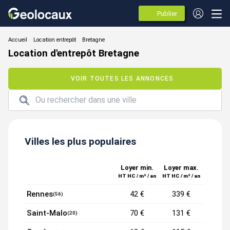
Publier
des
annonces
Location entrepôt
Location d'entrepôt Bretagne
VOIR TOUTES LES ANNONCES
Villes les plus populaires
Loyer min.
Loyer max.
HT HC / m² / an
HT HC / m² / an
Rennes
42 €
339 €
(56)
Saint-Malo
70 €
131 €
(20)