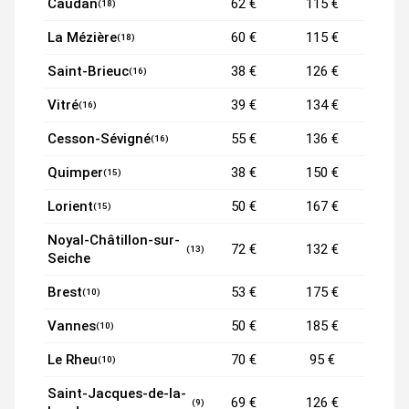
Caudan
62 €
115 €
(18)
La Mézière
60 €
115 €
(18)
Saint-Brieuc
38 €
126 €
(16)
Vitré
39 €
134 €
(16)
Cesson-Sévigné
55 €
136 €
(16)
Quimper
38 €
150 €
(15)
Lorient
50 €
167 €
(15)
Noyal-Châtillon-sur-
72 €
132 €
(13)
Seiche
Brest
53 €
175 €
(10)
Vannes
50 €
185 €
(10)
Le Rheu
70 €
95 €
(10)
Saint-Jacques-de-la-
69 €
126 €
(9)