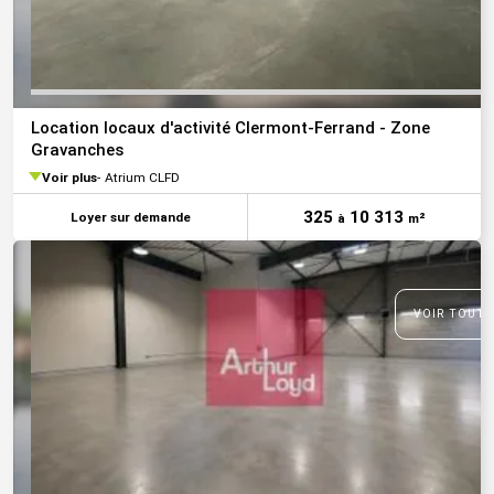
Location locaux d'activité Clermont-Ferrand - Zone
Gravanches
Voir plus
Atrium CLFD
325
10 313
Loyer sur demande
à
m²
VOIR TOUTE