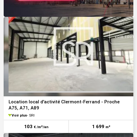
VOIR TOUTE
Location local d'activité Clermont-Ferrand - Proche
A75, A71, A89
Voir plus
SRI
103
1 699
€ /m²/an
m²