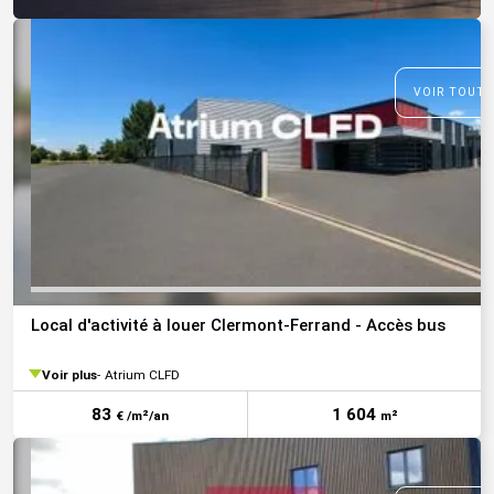
VOIR TOUTE
Local d'activité à louer Clermont-Ferrand - Accès bus
Voir plus
Atrium CLFD
83
1 604
€ /m²/an
m²