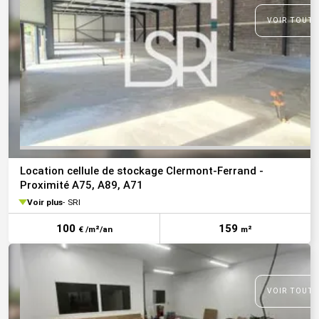
VOIR TOUTE
Location cellule de stockage Clermont-Ferrand -
Proximité A75, A89, A71
Voir plus
SRI
100
159
€ /m²/an
m²
VOIR TOUTE