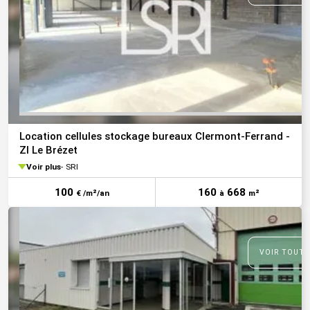
Location cellules stockage bureaux Clermont-Ferrand -
ZI Le Brézet
Voir plus
SRI
100
160
668
€ /m²/an
à
m²
VOIR TOUTE