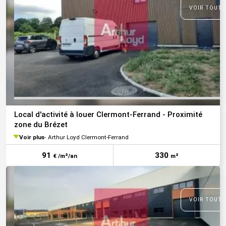
VOIR TOUTE
Local d'activité à louer Clermont-Ferrand - Proximité
zone du Brézet
Voir plus
Arthur Loyd Clermont-Ferrand
91
330
€ /m²/an
m²
VOIR TOUTE