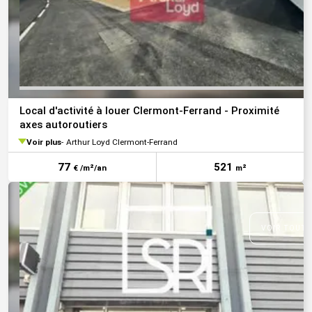
Local d'activité à louer Clermont-Ferrand - Proximité
axes autoroutiers
Voir plus
Arthur Loyd Clermont-Ferrand
77
521
€ /m²/an
m²
VOIR TOUTE