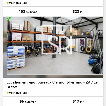
Voir plus
SRI
103
323
€ /m²/an
m²
VOIR TOUTE
Location entrepôt bureaux Clermont-Ferrand - ZAC Le
Brezet
Voir plus
SRI
96
517
€ /m²/an
m²