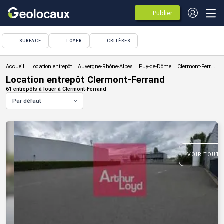
Publier
des
annonces
SURFACE
LOYER
CRITÈRES
Location entrepôt
Location entrepôt Clermont-Ferrand
61 entrepôts à louer à Clermont-Ferrand
Par défaut
VOIR TOUTE