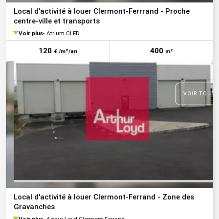
Local d'activité à louer Clermont-Ferrrand - Proche
centre-ville et transports
Voir plus
Atrium CLFD
120
400
€ /m²/an
m²
VOIR TOUTE
Local d'activité à louer Clermont-Ferrand - Zone des
Gravanches
Voir plus
Arthur Loyd Clermont-Ferrand