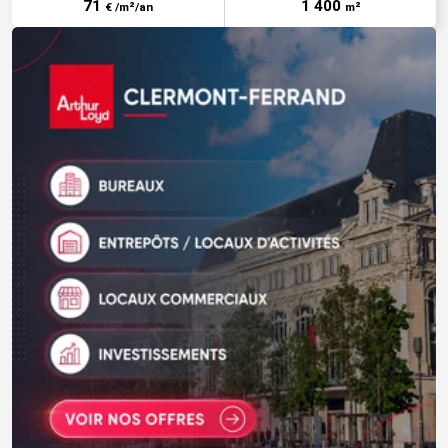
71
1 400
€ /m²/an
m²