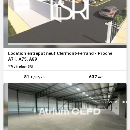
Location entrepôt neuf Clermont-Ferrand - Proche
A71, A75, A89
Voir plus
SRI
81
637
€ /m²/an
m²
VOIR TOUTE