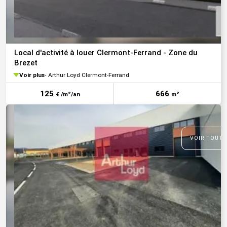
Local d'activité à louer Clermont-Ferrand - Zone du
Brezet
Voir plus
Arthur Loyd Clermont-Ferrand
125
666
€ /m²/an
m²
VOIR TOUTE