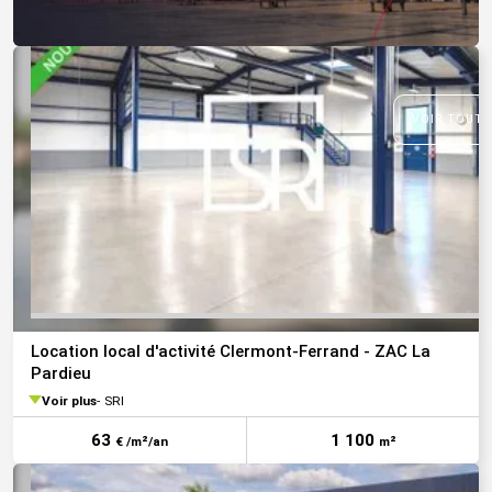
VOIR TOUTE
Location local d'activité Clermont-Ferrand - ZAC La
Pardieu
Voir plus
SRI
63
1 100
€ /m²/an
m²