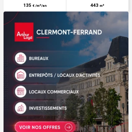
135
443
€ /m²/an
m²