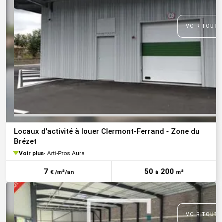
VOIR TOUTE
Locaux d'activité à louer Clermont-Ferrand - Zone du
Brézet
Voir plus
Arti-Pros Aura
7
50
200
€ /m²/an
à
m²
VOIR TOUTE