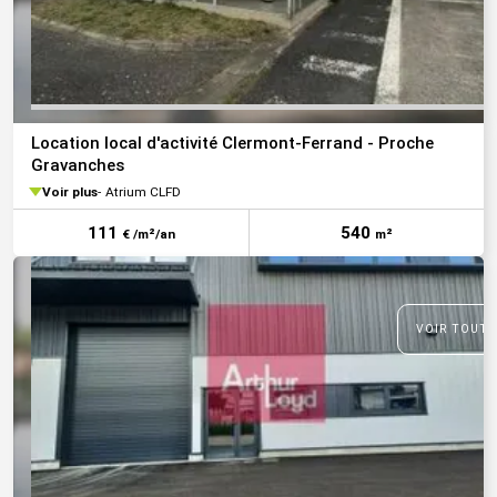
Location local d'activité Clermont-Ferrand - Proche
Gravanches
Voir plus
Atrium CLFD
111
540
€ /m²/an
m²
VOIR TOUTE