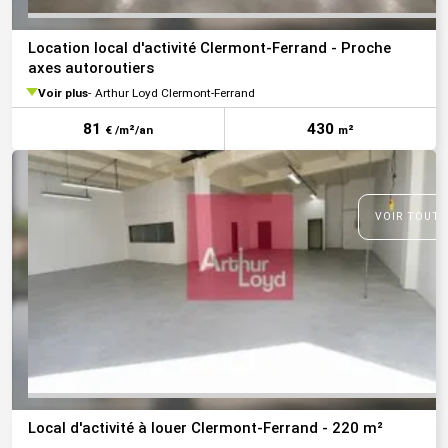
Location local d'activité Clermont-Ferrand - Proche
axes autoroutiers
Voir plus
Arthur Loyd Clermont-Ferrand
81
430
€ /m²/an
m²
VOIR TOUTE
Local d'activité à louer Clermont-Ferrand - 220 m²