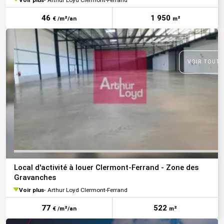
46
1 950
€ /m²/an
m²
VOIR TOUTE
Local d'activité à louer Clermont-Ferrand - Zone des
Gravanches
Voir plus
Arthur Loyd Clermont-Ferrand
77
522
€ /m²/an
m²