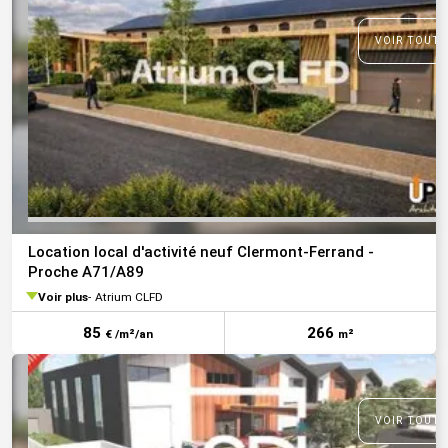
VOIR TOUTE
Location local d'activité neuf Clermont-Ferrand -
Proche A71/A89
Voir plus
Atrium CLFD
85
266
€ /m²/an
m²
VOIR TOUTE