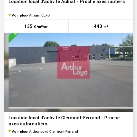
Location local d'activité Aulnat - Proche axes routiers
Voir plus
Atrium CLFD
135
443
€ /m²/an
m²
VOIR TOUTE
Location local d'activité Clermont-Ferrand - Proche
axes autoroutiers
Voir plus
Arthur Loyd Clermont-Ferrand