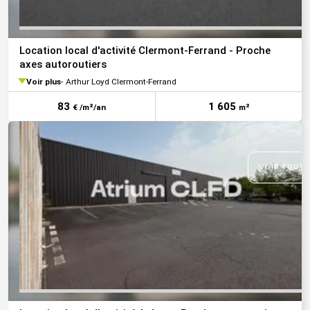
Location local d'activité Clermont-Ferrand - Proche
axes autoroutiers
Voir plus
Arthur Loyd Clermont-Ferrand
83
1 605
€ /m²/an
m²
VOIR TOUTE