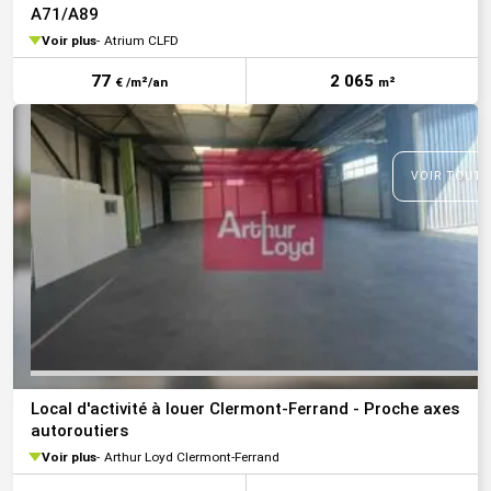
A71/A89
Voir plus
Atrium CLFD
77
2 065
€ /m²/an
m²
VOIR TOUTE
Local d'activité à louer Clermont-Ferrand - Proche axes
autoroutiers
Voir plus
Arthur Loyd Clermont-Ferrand