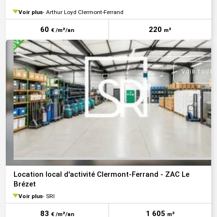
Voir plus
Arthur Loyd Clermont-Ferrand
60
220
€ /m²/an
m²
VOIR TOUTE
Location local d'activité Clermont-Ferrand - ZAC Le
Brézet
Voir plus
SRI
83
1 605
€ /m²/an
m²