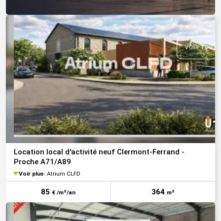
VOIR TOUTE
Location local d'activité neuf Clermont-Ferrand -
Proche A71/A89
Voir plus
Atrium CLFD
85
364
€ /m²/an
m²