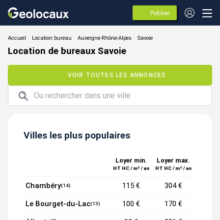
Publier
des
annonces
Location bureau
Location de bureaux Savoie
VOIR TOUTES LES ANNONCES
Villes les plus populaires
Loyer min.
Loyer max.
HT HC / m² / an
HT HC / m² / an
Chambéry
115 €
304 €
(14)
Le Bourget-du-Lac
100 €
170 €
(13)