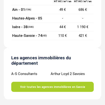
HT HC / m² / an
HT HC / m² / an
Ain - 01
49 €
686 €
(136)
Hautes-Alpes - 05
-
-
Isére - 38
44 €
1 190 €
(346)
Haute-Savoie - 74
110 €
421 €
(42)
Les agences immobilières du
département
A-S Consultants
Arthur Loyd 2 Savoies
Voir toutes les agences immobilières en Savoie