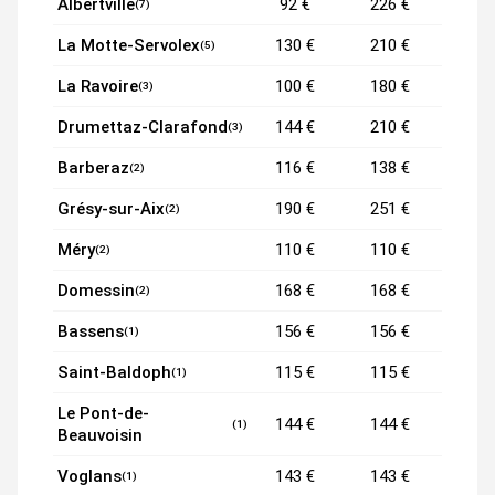
Albertville
92 €
226 €
(7)
La Motte-Servolex
130 €
210 €
(5)
La Ravoire
100 €
180 €
(3)
Drumettaz-Clarafond
144 €
210 €
(3)
Barberaz
116 €
138 €
(2)
Grésy-sur-Aix
190 €
251 €
(2)
Méry
110 €
110 €
(2)
Domessin
168 €
168 €
(2)
Bassens
156 €
156 €
(1)
Saint-Baldoph
115 €
115 €
(1)
Le Pont-de-
144 €
144 €
(1)
Beauvoisin
Voglans
143 €
143 €
(1)