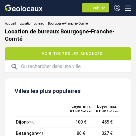
Publier
des
annonces
Location bureau
Location de bureaux Bourgogne-Franche-
Comté
VOIR TOUTES LES ANNONCES
Villes les plus populaires
Loyer min.
Loyer max.
HT HC / m² / an
HT HC / m² / an
Dijon
100 €
455 €
(213)
Besançon
80 €
327 €
(51)