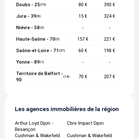
Doubs - 25
80 €
390 €
(79)
Jura - 39
15 €
324 €
(8)
Niévre - 58
-
-
(3)
Haute-Saône - 70
157 €
221 €
(2)
Saône-et-Loire - 71
60 €
198 €
(37)
Yonne - 89
-
-
(1)
Territoire de Belfort -
70 €
207 €
(14)
90
Les agences immobilières de la région
Arthur Loyd Dijon -
Cbre Impact Dijon
Besançon
Cushman & Wakefield
Cushman & Wakefield