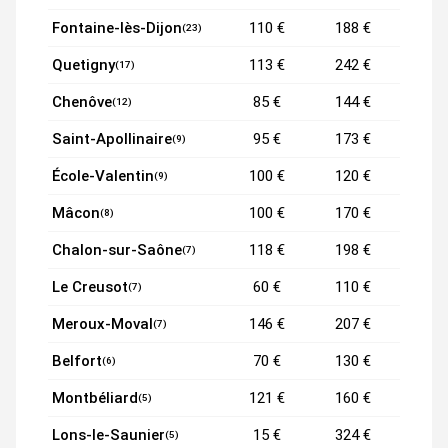
Fontaine-lès-Dijon
110 €
188 €
(23)
Quetigny
113 €
242 €
(17)
Chenôve
85 €
144 €
(12)
Saint-Apollinaire
95 €
173 €
(9)
École-Valentin
100 €
120 €
(9)
Mâcon
100 €
170 €
(8)
Chalon-sur-Saône
118 €
198 €
(7)
Le Creusot
60 €
110 €
(7)
Meroux-Moval
146 €
207 €
(7)
Belfort
70 €
130 €
(6)
Montbéliard
121 €
160 €
(5)
Lons-le-Saunier
15 €
324 €
(5)