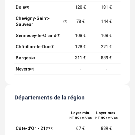
Dole
120 €
181 €
(3)
Chevigny-Saint-
78 €
144 €
(3)
Sauveur
Sennecey-le-Grand
108 €
108 €
(3)
Châtillon-le-Duc
128 €
221 €
(3)
Barges
311 €
839 €
(3)
Nevers
-
-
(2)
Départements de la région
Loyer min.
Loyer max.
HT HC / m² / an
HT HC / m² / an
Côte-d'Or - 21
67 €
839 €
(292)