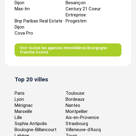
Dijon
Besançon
Max-Im
Century 21 Coeur
Entreprise
Bnp Paribas Real Estate
Progestim
Dijon
Cova Pro
Voir toutes les agences immobilières Bourgogne-
Franche-Comté
Top 20 villes
Paris
Toulouse
Lyon
Bordeaux
Mérignac
Nantes
Marseille
Montpellier
Lille
Aix-en-Provence
Sophia Antipolis
Strasbourg
Boulogne-Billancourt
Villeneuve-d'Ascq
Labège
Tours