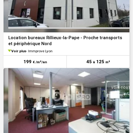
Location bureaux Rillieux-la-Pape - Proche transports
et périphérique Nord
Voir plus
Immprove Lyon
199
45
125
€ /m²/an
à
m²
VOIR TOUTE