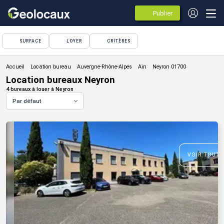
Publier
des
annonces
SURFACE
LOYER
CRITÈRES
Location bureau
Location bureaux Neyron
4 bureaux à louer à Neyron
Par défaut
VOIR TOUTE