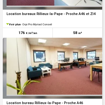
Location bureaux Rillieux-la-Pape - Proche A46 et ZI4
Voir plus
Orpi Pro Myriad Conseil
176
58
€ /m²/an
m²
VOIR TOUTE
Location bureau Rillieux-la-Pape - Proche A46