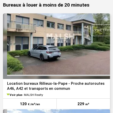
Bureaux à louer à moins de 20 minutes
VOIR TOUTE
Location bureaux Rillieux-la-Pape - Proche autoroutes
A46, A42 et transports en commun
Voir plus
MALSH Realty
120
229
€ /m²/an
m²