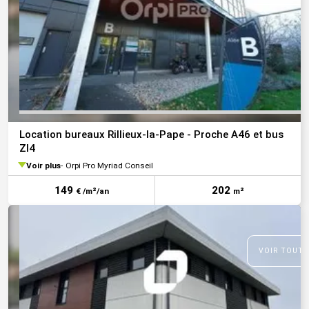
Location bureaux Rillieux-la-Pape - Proche A46 et bus
ZI4
Voir plus
Orpi Pro Myriad Conseil
149
202
€ /m²/an
m²
VOIR TOUTE