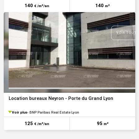
140
140
€ /m²/an
m²
VOIR TOUTE
Location bureaux Neyron - Porte du Grand Lyon
Voir plus
BNP Paribas Real Estate Lyon
125
95
€ /m²/an
m²