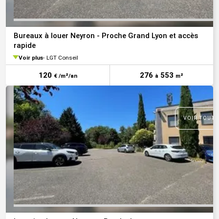
Bureaux à louer Neyron - Proche Grand Lyon et accès
rapide
Voir plus
LGT Conseil
120
276
553
€ /m²/an
à
m²
VOIR TOUTE