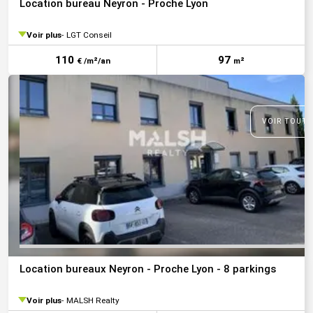
Location bureau Neyron - Proche Lyon
Voir plus
LGT Conseil
110
97
€ /m²/an
m²
VOIR TOUTE
Location bureaux Neyron - Proche Lyon - 8 parkings
Voir plus
MALSH Realty