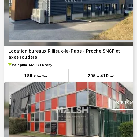
Location bureaux Rillieux-la-Pape - Proche SNCF et
axes routiers
Voir plus
MALSH Realty
180
205
410
€ /m²/an
à
m²
VOIR TOUTE