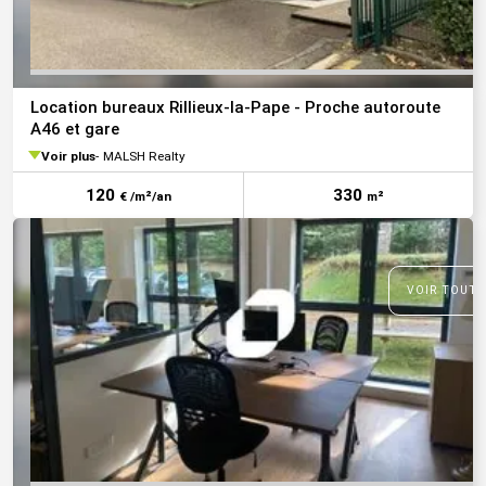
Location bureaux Rillieux-la-Pape - Proche autoroute
A46 et gare
Voir plus
MALSH Realty
120
330
€ /m²/an
m²
VOIR TOUTE