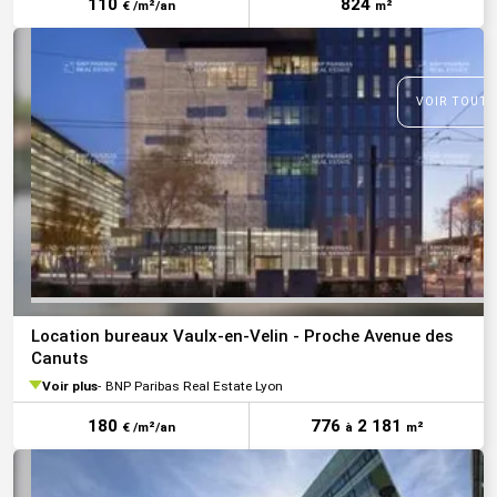
110
824
€ /m²/an
m²
VOIR TOUTE
Location bureaux Vaulx-en-Velin - Proche Avenue des
Canuts
Voir plus
BNP Paribas Real Estate Lyon
180
776
2 181
€ /m²/an
à
m²