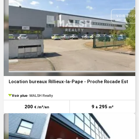
VOIR TOUTE
Location bureaux Rillieux-la-Pape - Proche Rocade Est
Voir plus
MALSH Realty
200
9
295
€ /m²/an
à
m²
VOIR TOUTE