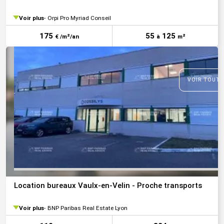
Voir plus
Orpi Pro Myriad Conseil
175
55
125
€ /m²/an
à
m²
VOIR TOUTE
Location bureaux Vaulx-en-Velin - Proche transports
Voir plus
BNP Paribas Real Estate Lyon