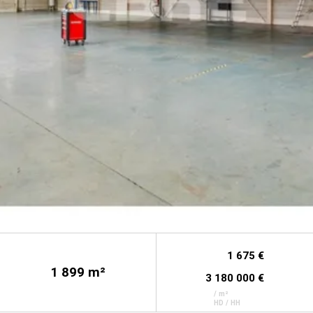
1 675 €
1 899
m²
3 180 000 €
/ m²
HD / HH