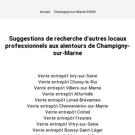
1674,56
RDC
Bureaux
72
Immédiate
n.c.
m² HD
Impôt Foncier : 17788 €/an
Suggestions de recherche d'autres locaux
Régime Fiscal : Droits d'enregistrement
professionnels aux alentours de Champigny-
Honoraires : A la charge de l'acquéreur
sur-Marne
Prestations :
25 places de stationnements
Vente entrepôt Ivry-sur-Seine
Immeuble indépendant
Vente entrepôt Choisy-le-Roi
Surface RDC : 1242 m²
Vente entrepôt Villiers-sur-Marne
Vente entrepôt Alfortville
Surface terrain : 2600
Vente entrepôt Limeil-Brévannes
Vente entrepôt Chennevières-sur-Marne
Haut. libre min. ss poutre : 6 m
Vente entrepôt Créteil
Haut. libre max. ss poutre : 6,44 m
Vente entrepôt Fresnes
Vente entrepôt Vitry-sur-Seine
Résistance sol : 5 T/m²
Vente entrepôt Boissy-Saint-Léger