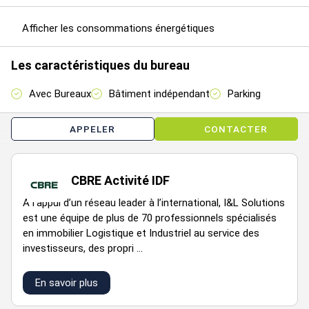
disposition pour vous aider à trouver le bien disponible à la
vente ou à la location, adapté à vos activités professionnelles
Afficher les consommations énergétiques
et à votre coeur de métier, que ce soit un entrepôt, un local
industriel, de stockage ou bien un local d'activités.
Les caractéristiques du bureau
Avec Bureaux
Bâtiment indépendant
Parking
Étage
Type
Surfaces
Dispo
Prix(m²)
Charges
APPELER
CONTACTER
1674,56
1
Bureaux
537
Immédiate
n.c.
m² HD
CBRE Activité IDF
A l’appui d’un réseau leader à l’international, I&L Solutions
1674,56
1
Activités
120
Immédiate
n.c.
est une équipe de plus de 70 professionnels spécialisés
m² HD
en immobilier Logistique et Industriel au service des
investisseurs, des propri ...
1674,56
RDC
Activités
1170
Immédiate
n.c.
m² HD
En savoir plus