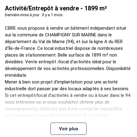
Activité/Entrepôt à vendre - 1899 m²
Dernière mise à jour : Il y a 1 mois
CBRE vous propose à vendre un bâtiment indépendant situé
sur la commune de CHAMPIGNY SUR MARNE dans le
département du Val de Marne (94), et sur la ligne A du RER
d'Île-de-France. Ce local industriel dispose de nombreuses
places de stationnement. Belle surface de 1899 m² non
divisibles. Vente entrepôt /local d'activités idéal pour le
développement de vos activités professionnelles. Disponibilité
immédiate.
Mener à bien son projet d'implantation pour une activité
industrielle doit passer par des locaux adaptés à ses besoins.
Si cet entrepôt/local d'activités à vendre ou à louer dans le 94
vous intéresse ou si vous souhaitez obtenir plus de
renseignements, n'hésitez pas à me contacter aujourd'hui
pour organiser une visite et bénéficier de toutes les
informations nécessaires pour votreprojet immobilier.
Voir plus
En tant qu'expert en immobilier industriel, je suis à votre