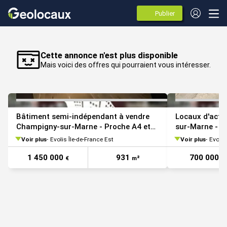
Publier
des
annonces
VOIR TOUTES LES PHOTOS
Cette annonce n'est plus disponible
Mais voici des offres qui pourraient vous intéresser.
Bâtiment semi-indépendant à vendre
Locaux d'acti
Champigny-sur-Marne - Proche A4 et
sur-Marne - P
A86
Voir plus
Evolis Île-de-France Est
Voir plus
Evolis
1 450 000
931
700 000
€
m²
€