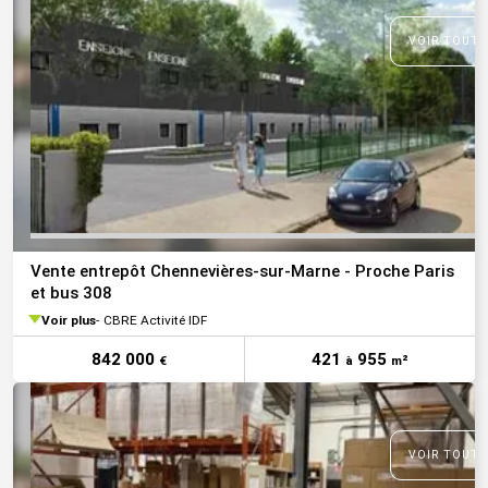
VOIR TOUTE
Vente entrepôt Chennevières-sur-Marne - Proche Paris
et bus 308
Voir plus
CBRE Activité IDF
842 000
421
955
€
à
m²
VOIR TOUTE