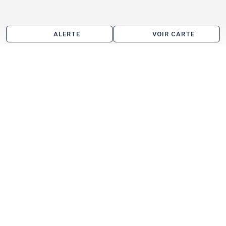
ALERTE
VOIR CARTE
Entrepôt à vendre aux alentours de Chennevières-
sur-Marne
Limeil-Brévannes
Pontault-Combault
Boissy-Saint-Léger
Saint-Maur-des-Fossés
Santeny
Champigny-sur-Marne
Villiers-sur-Marne