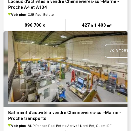
Locaux d'activités à vendre Chennevières-sur-Marne -
Proche A4 et A104
Voir plus
G2B Real Estate
896 700
427
1 403
€
à
m²
VOIR TOUTE
Bâtiment d'activité à vendre Chennevières-sur-Marne -
Proche transports
Voir plus
BNP Paribas Real Estate Activité Nord, Est, Ouest IDF