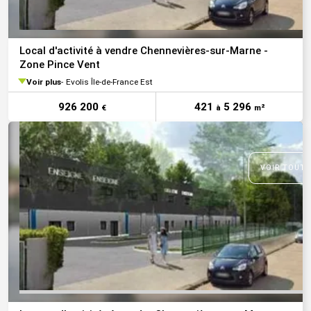
Local d'activité à vendre Chennevières-sur-Marne -
Zone Pince Vent
Voir plus
Evolis Île-de-France Est
926 200
421
5 296
€
à
m²
VOIR TOUTE