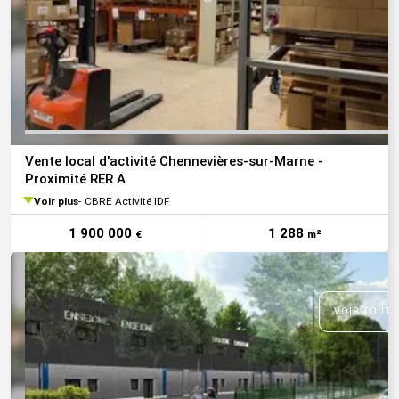
Vente local d'activité Chennevières-sur-Marne -
Proximité RER A
Voir plus
CBRE Activité IDF
1 900 000
1 288
€
m²
VOIR TOUTE