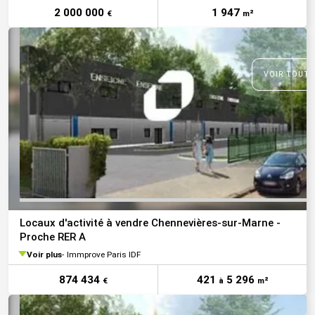
2 000 000
1 947
€
m²
VOIR TOUTE
Locaux d'activité à vendre Chennevières-sur-Marne -
Proche RER A
Voir plus
Immprove Paris IDF
874 434
421
5 296
€
à
m²