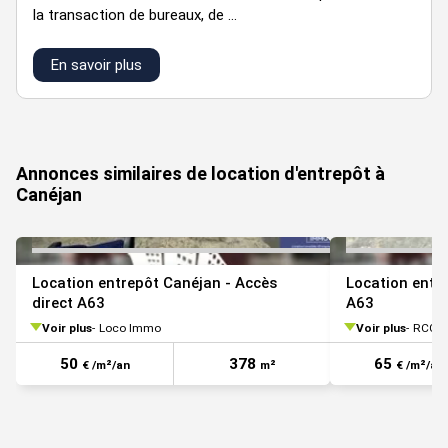
preneur.
la transaction de bureaux, de ...
Information sur le Bail :
En savoir plus
Dépôt de garantie : 1 mois de loyer HT
VOIR TOUTES LES PHOTOS
Prestations :
Annonces similaires de location d'entrepôt à
Canéjan
Hauteur sous plafond : 6,5 m max
Dalle industrielle : 5 T/m²
Puissance électrique disponible :
Location entrepôt Canéjan - Accès
Location entr
250 kW + 1 poste haute tension (jusqu'à 1500kwa dispo)
direct A63
A63
1 porte sectionnelle
Voir plus
Loco Immo
Voir plus
RCG B
2 quais
50
378
65
€ /m²/an
m²
€ /m²/an
Bureaux chauffés et climatisés
Vestiaires chauffés avec douche