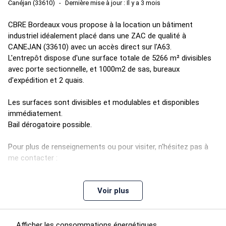
Canéjan (33610)
Dernière mise à jour : Il y a 3 mois
CBRE Bordeaux vous propose à la location un bâtiment
industriel idéalement placé dans une ZAC de qualité à
CANEJAN (33610) avec un accès direct sur l'A63.
L'entrepôt dispose d'une surface totale de 5266 m² divisibles
avec porte sectionnelle, et 1000m2 de sas, bureaux
d'expédition et 2 quais.
Les surfaces sont divisibles et modulables et disponibles
immédiatement.
Bail dérogatoire possible.
Pour plus de renseignements ou pour visiter, n'hésitez pas à
me contacter :
Anaïs Judas
Voir plus
07.63.74.33.75 -
[email protected]
Afficher les consommations énergétiques