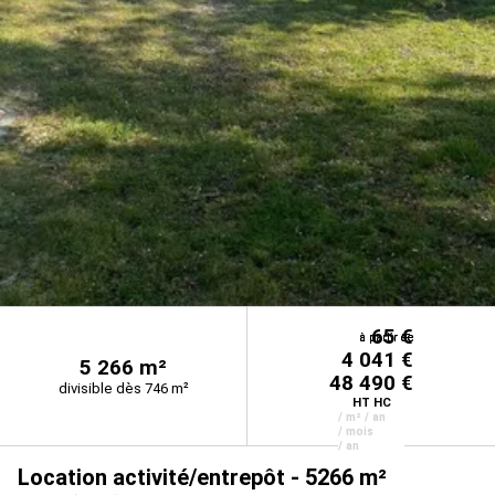
65 €
à partir de
à partir de
à partir de
4 041 €
5 266 m²
48 490 €
divisible dès 746 m²
HT HC
/ m² / an
/ mois
/ an
Location activité/entrepôt - 5266 m²