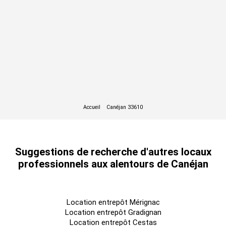
Réfectoire chauffé et climatisé
Surfaces divisibles
Bail dérogatoire possible
Surface RDC : 5266 m²
Surface terrain : 0
Accessibilité:
Autoroute A63 sortie n°25
Les informations sur les risques auxquels ce bien est exposé
sont disponibles sur le site Géorisques :
Suggestions de recherche d'autres locaux
www.georisques.gouv.fr
professionnels aux alentours de Canéjan
Location entrepôt Mérignac
Location entrepôt Gradignan
Location entrepôt Cestas