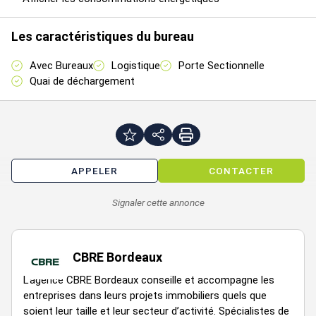
Les caractéristiques du bureau
Étage
Type
Surfaces
Dispo
Loyer
Charges
Avec Bureaux
Logistique
Porte Sectionnelle
Quai de déchargement
8
RDC
Entrepôts
2500
Immédiate
HT/m²/an
8
RDC
Activités
2020
Immédiate
HT/m²/an
APPELER
CONTACTER
8
Signaler cette annonce
RDC
Bureaux
746
Immédiate
HT/m²/an
CBRE Bordeaux
Impôt Foncier : 5,5 €//m² /an HT
L’agence CBRE Bordeaux conseille et accompagne les
Régime Fiscal : T.V.A.
entreprises dans leurs projets immobiliers quels que
Honoraires : 20% HT du loyer annuel HT HC à la charge du
soient leur taille et leur secteur d’activité. Spécialistes de