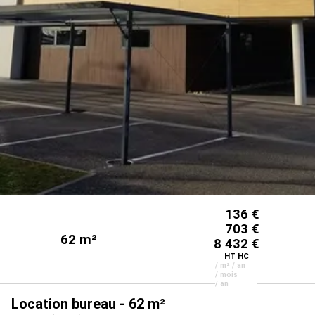
136 €
703 €
62
m²
8 432 €
HT HC
/ m² / an
/ mois
/ an
Location bureau - 62 m²