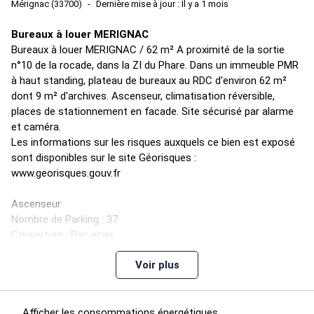
Mérignac (33700)
Dernière mise à jour : Il y a 1 mois
Bureaux à louer MERIGNAC
Bureaux à louer MERIGNAC / 62 m² A proximité de la sortie
n°10 de la rocade, dans la ZI du Phare. Dans un immeuble PMR
à haut standing, plateau de bureaux au RDC d'environ 62 m²
dont 9 m² d'archives. Ascenseur, climatisation réversible,
places de stationnement en facade. Site sécurisé par alarme
et caméra.
Les informations sur les risques auxquels ce bien est exposé
sont disponibles sur le site Géorisques :
www.georisques.gouv.fr
Ascenseur
Nombre de Parking : 37
Couverture : Bac acier
Mode Chauffage : Climatisation rversible
Voir plus
Accès Handicapes
Climatisation
Reseau cablé
Construction : Bton
Afficher les consommations énergétiques