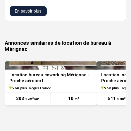
En savoir plus
VOIR TOUTES LES PHOTOS
Annonces similaires de location de bureau à
Mérignac
Location bureau coworking Mérignac -
Location loca
Proche aéroport
Proche aéropo
Voir plus
Regus France
Voir plus
Regus
203
10
511
€ /m²/an
m²
€ /m²/an