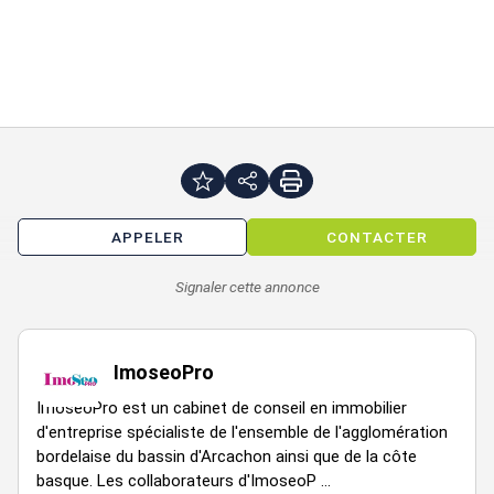
Charges annuelles : 225 € HT
Type de bail : À déterminer
Dépôt de garantie : 2 mois
Montant de la taxe foncière : 220 €
Honoraires à la charge du preneur : 30 % HT
APPELER
CONTACTER
etage
type
surface
r+1
bureaux
19
Signaler cette annonce
ImoseoPro
ImoseoPro est un cabinet de conseil en immobilier
d'entreprise spécialiste de l'ensemble de l'agglomération
bordelaise du bassin d'Arcachon ainsi que de la côte
basque. Les collaborateurs d'ImoseoP ...