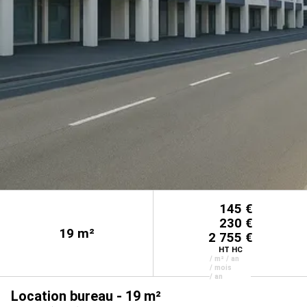
145 €
230 €
19
m²
2 755 €
HT HC
/ m² / an
/ mois
/ an
Location bureau - 19 m²