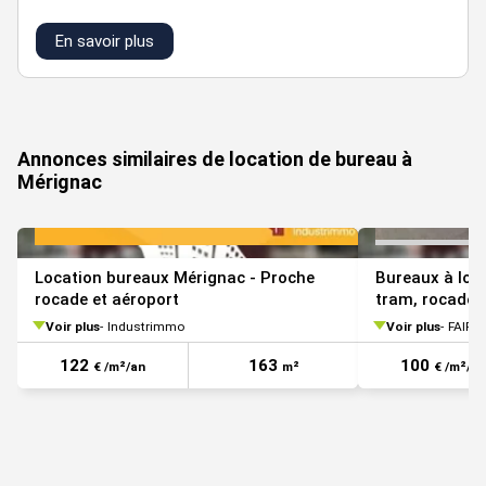
En savoir plus
Annonces similaires de location de bureau à
Mérignac
Location bureaux Mérignac - Proche
Bureaux à lou
rocade et aéroport
tram, rocade 
Voir plus
Industrimmo
Voir plus
FAIR-
122
163
100
€ /m²/an
m²
€ /m²/an