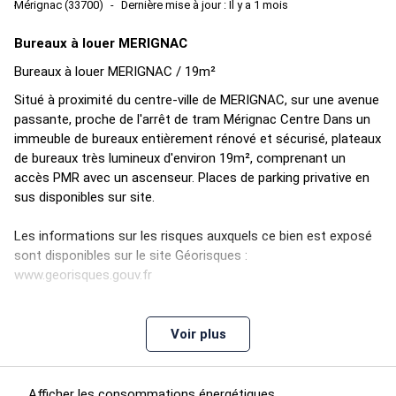
Mérignac (33700)
Dernière mise à jour : Il y a 1 mois
Bureaux à louer MERIGNAC
Bureaux à louer MERIGNAC / 19m²
Situé à proximité du centre-ville de MERIGNAC, sur une avenue
passante, proche de l'arrêt de tram Mérignac Centre Dans un
immeuble de bureaux entièrement rénové et sécurisé, plateaux
de bureaux très lumineux d'environ 19m², comprenant un
accès PMR avec un ascenseur. Places de parking privative en
sus disponibles sur site.
Les informations sur les risques auxquels ce bien est exposé
sont disponibles sur le site Géorisques :
www.georisques.gouv.fr
Accessibilité :
- Bus Rostand (43m) - Lignes : 1
Voir plus
- Bus Mendès France (140m) - Lignes : 1
- Bus Centre (Tram) (349m) - Lignes : 421, 4210, 33, 35, 4211
- Tram Mérignac Centre (359m) - Lignes : A
Afficher les consommations énergétiques