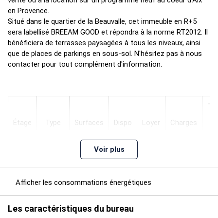
vente ou à la location sur un programme neuf au coeur d'Aix
en Provence.
Situé dans le quartier de la Beauvalle, cet immeuble en R+5
sera labellisé BREEAM GOOD et répondra à la norme RT2012. Il
bénéficiera de terrasses paysagées à tous les niveaux, ainsi
que de places de parkings en sous-sol. N'hésitez pas à nous
contacter pour tout complément d'information.
Ty
b
Étage
Type
Surfaces
Dispo
Loyer
Charges
R
ann
Voir plus
18
mois
5
Bureaux
196,01
ap.
Indi
Afficher les consommations énergétiques
déb.
ILA
trx
Les caractéristiques du bureau
18