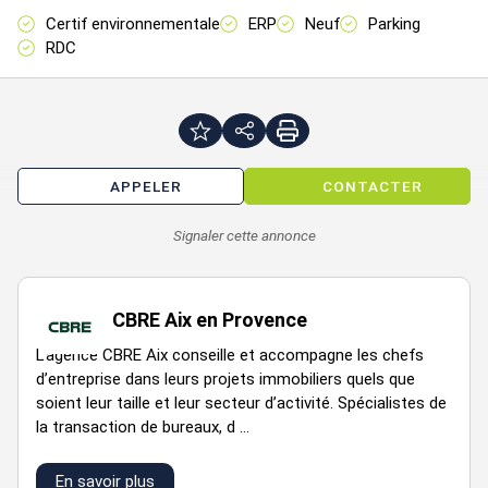
mois
Certif environnementale
ERP
Neuf
Parking
4
Bureaux
301,01
ap.
Indi
RDC
déb.
ILA
trx
18
mois
3
Bureaux
442,63
ap.
Indi
APPELER
CONTACTER
déb.
ILA
trx
Signaler cette annonce
18
mois
2
Bureaux
442,63
ap.
Indi
CBRE Aix en Provence
déb.
ILA
L’agence CBRE Aix conseille et accompagne les chefs
trx
d’entreprise dans leurs projets immobiliers quels que
18
soient leur taille et leur secteur d’activité. Spécialistes de
mois
la transaction de bureaux, d ...
1
Bureaux
442,63
ap.
Indi
déb.
ILA
En savoir plus
trx