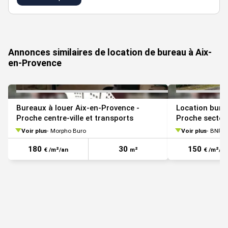
18
VOIR TOUTES LES PHOTOS
mois
3-6
20
SS
Parkings
ap.
Indi
HT/U/an
déb.
ILA
Annonces similaires de location de bureau à Aix-
trx
en-Provence
Paiement Loyer : trimestriel
Bureaux à louer Aix-en-Provence -
Location bure
Proche centre-ville et transports
Proche secteu
Information sur le Bail :
Voir plus
Morpho Buro
Voir plus
BNP Pa
Pour les lots disposants d'une terrasse : pondération de la
180
30
150
€ /m²/an
m²
€ /m²/an
surface de la terrasse à hauteur de 30% en plus de la surface
de vente ou de la surface locative.
Prestations :
Immeuble RT2012