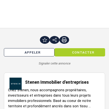
Dalle LED 60x60
Espace commun :
Faux plafond
Fibre optique
Parkings extérieurs : 4
Parkings intérieurs : 46
Parkings vélo :
Parties communes qualitatives
Pompe à chaleur / rafraîchissement d'air
Salle de repos / Kitchenette
APPELER
CONTACTER
Salle informatique
Sanitaires communs
Signaler cette annonce
Site clos
Type de sol : moquette
Type fenêtres : oscillo battante
Stenen Immobilier d'entreprises
Chez Stenen, nous accompagnons propriétaires,
Loyer annuel : 272568 € HTHC
investsseurs et entreprises dans tous leurs projets
Charges annuelles : 22714 € HT
immobiliers professionnels. Basé au coeur de notre
Type de bail : Commercial
territoire et profondément ancrés dans son tissu ...