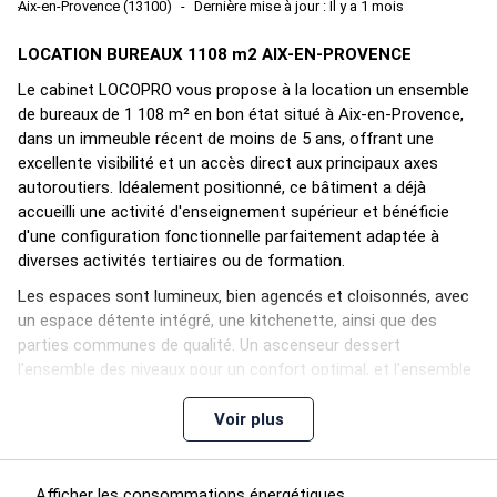
Aix-en-Provence (13100)
Dernière mise à jour : Il y a 1 mois
LOCATION BUREAUX 1108 m2 AIX-EN-PROVENCE
Le cabinet LOCOPRO vous propose à la location un ensemble
de bureaux de 1 108 m² en bon état situé à Aix-en-Provence,
dans un immeuble récent de moins de 5 ans, offrant une
excellente visibilité et un accès direct aux principaux axes
autoroutiers. Idéalement positionné, ce bâtiment a déjà
accueilli une activité d'enseignement supérieur et bénéficie
d'une configuration fonctionnelle parfaitement adaptée à
diverses activités tertiaires ou de formation.
Les espaces sont lumineux, bien agencés et cloisonnés, avec
un espace détente intégré, une kitchenette, ainsi que des
parties communes de qualité. Un ascenseur dessert
l'ensemble des niveaux pour un confort optimal, et l'ensemble
du site est équipé de la fibre optique, de contrôles d'accès
sécurisés et d'un système de fermeture sur site clos.
Voir plus
Un espace extérieur privatif vient compléter l'offre, offrant un
environnement agréable pour les collaborateurs. Le bien
Afficher les consommations énergétiques