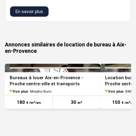
Dépôt de garantie : 3 mois
Montant de la taxe foncière : 7424 €
En savoir plus
Honoraires à la charge du preneur : 15 % HT
VOIR TOUTES LES PHOTOS
Annonces similaires de location de bureau à Aix-
en-Provence
batiment
loyer
charges
etage
type
surface
parkings
- lot
annuel
annuelles
1
272
bat b
rdc
bureau
22 714€
24
Bureaux à louer Aix-en-Provence -
108m2
568€
Location bure
Proche centre-ville et transports
Proche secteu
Voir plus
Morpho Buro
Voir plus
BNP Pa
180
30
150
€ /m²/an
m²
€ /m²/an