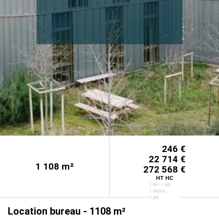
246 €
22 714 €
1 108
m²
272 568 €
HT HC
/ m² / an
/ mois
/ an
Location bureau - 1108 m²