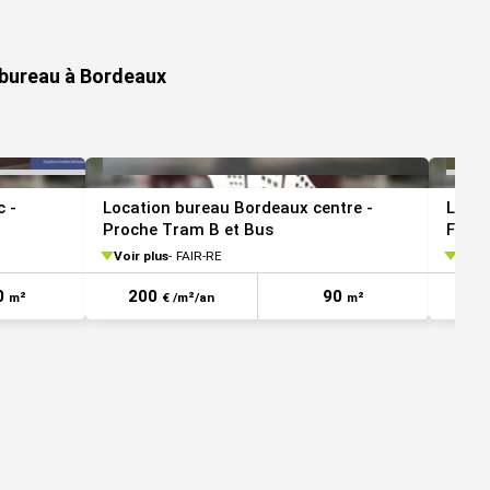
VOIR TOUTES LES PHOTOS
 bureau à Bordeaux
 -
Location bureau Bordeaux centre -
Locat
Proche Tram B et Bus
Flot 
Voir plus
FAIR-RE
Voir 
0
200
90
1
m²
€ /m²/an
m²