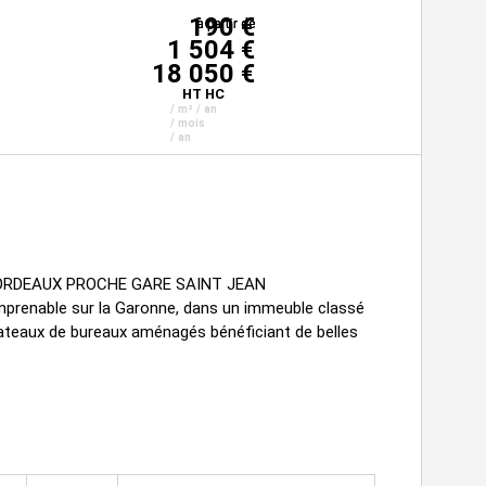
190 €
à partir de
à partir de
à partir de
1 504 €
18 050 €
HT HC
/ m² / an
/ mois
/ an
 BORDEAUX PROCHE GARE SAINT JEAN
imprenable sur la Garonne, dans un immeuble classé
lateaux de bureaux aménagés bénéficiant de belles