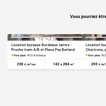
VOIR TOUTES LES PHOTOS
Bus Saget (Ligne 10, Ligne 31), Pont Saint-Jean (Ligne
Tram Tauzia (C, D, F)
Vous pourriez êtr
Port Port de Bordeaux (Fluvio-maritime)
Rocade Bordeaux Centre - Gare Saint-Jean (Rocade Bo
Parking Descas - Metpark (Parking)
Borne de recharge METPARK | TotalEnergies | Parking Pa
Les informations sur les risques auxquels ce bien est ex
Location bureaux Bordeaux centre -
Location bu
www.georisques.gouv.fr
Proche tram A/B et Place Pey Berland
Chartrons, 
Voir plus
RCG Bordeaux
Voir plus
RC
230
142
284
293
€ /m²/an
à
m²
€ /m²