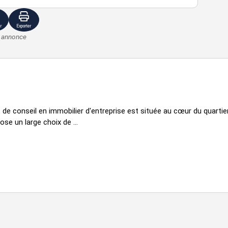
r
Exporter
e annonce
uet pointe de Hongrie, cheminées, belle hauteur
de conseil en immobilier d'entreprise est située au cœur du quarti
e un large choix de ...