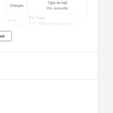
Type de bail
Charges
Rév. annuelle
3-6-9 ans
21,09
ILAT Indice des Loyers des
an
m²/an HT
Activités Tertiaires
lus
3-6-9 ans
28 m²/an
ILAT Indice des Loyers des
an
HT
Activités Tertiaires
3-6-9 ans
24,89
ILAT Indice des Loyers des
an
m²/an HT
Activités Tertiaires
u preneur