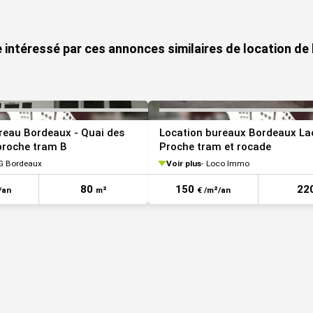
VOIR TOUTES LES PHOTOS
 TBNIGHT)
e intéressé par ces annonces similaires de location de
rdeaux A630)
ludate Saint-Jean (Bornes de recharge)
posé sont disponibles sur le site Géorisques :
reau Bordeaux - Quai des
Location bureaux Bordeaux Lac
proche tram B
Proche tram et rocade
G Bordeaux
Voir plus
Loco Immo
80
150
22
/an
m²
€ /m²/an