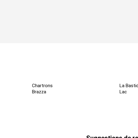
Chartrons
La Basti
Brazza
Lac
Suggestions de re