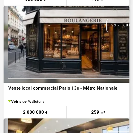
VOIR TOUTE
Vente local commercial Paris 13e - Métro Nationale
Voir plus
Wellstone
2 000 000
259
€
m²