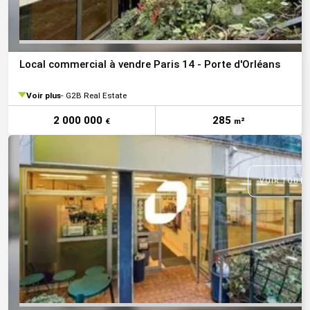
Local commercial à vendre Paris 14 - Porte d'Orléans
Voir plus
G2B Real Estate
2 000 000
285
€
m²
VOIR TOUTE