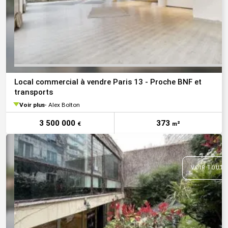
Local commercial à vendre Paris 13 - Proche BNF et
transports
Voir plus
Alex Bolton
3 500 000
373
€
m²
VOIR TOUTE