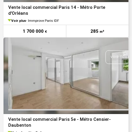
Vente local commercial Paris 14 - Métro Porte
d'Orléans
Voir plus
Immprove Paris IDF
1 700 000
285
€
m²
VOIR TOUTE
Vente local commercial Paris 5e - Métro Censier-
Daubenton