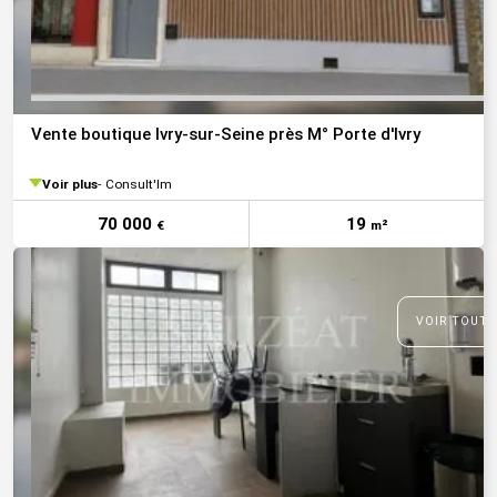
Vente boutique Ivry-sur-Seine près M° Porte d'Ivry
Voir plus
Consult'Im
70 000
19
€
m²
VOIR TOUTE