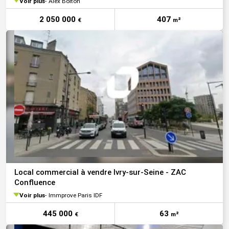
Voir plus
Alex Bolton
2 050 000
407
€
m²
Local commercial à vendre Ivry-sur-Seine - ZAC
Confluence
Voir plus
Immprove Paris IDF
445 000
63
€
m²