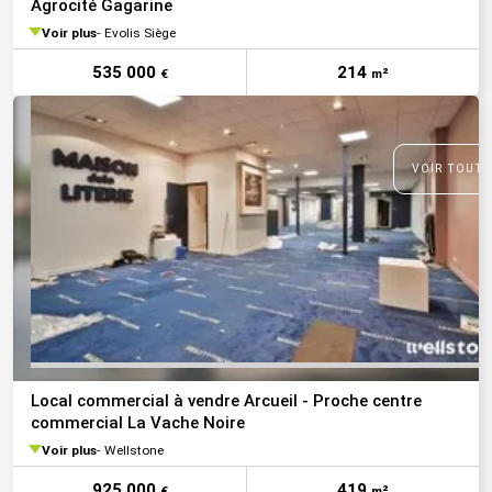
Agrocité Gagarine
Voir plus
Evolis Siège
535 000
214
€
m²
VOIR TOUTE
Local commercial à vendre Arcueil - Proche centre
commercial La Vache Noire
Voir plus
Wellstone
925 000
419
€
m²