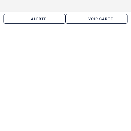
ALERTE
VOIR CARTE
Local commercial à vendre aux alentours de
Villejuif
Paris 12
Paris 20
Ivry-sur-Seine
Paris 13
Paris 14
Arcueil
Paris 5
Paris 6
Paris 7
Paris 15
Antony
Bagnolet