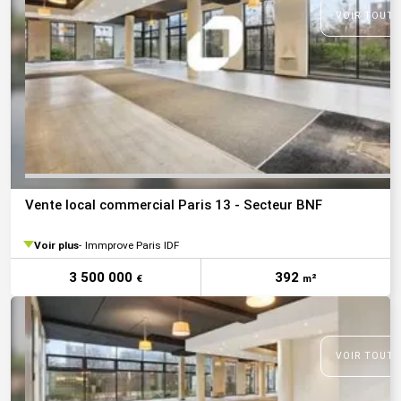
VOIR TOUTE
Vente local commercial Paris 13 - Secteur BNF
Voir plus
Immprove Paris IDF
3 500 000
392
€
m²
VOIR TOUTE