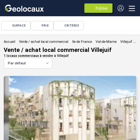
Publier
des
annonces
SURFACE
PRIX
CRITÈRES
Vente / achat local commercial
Vente / achat local commercial Villejuif
1 locaux commerciaux à vendre à Villejuif
Par défaut
VOIR TOUTE