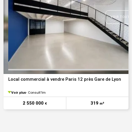
VOIR TOUTE
Local commercial à vendre Paris 12 près Gare de Lyon
Voir plus
Consult'Im
2 550 000
319
€
m²