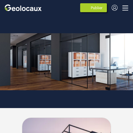
Publier
des
annonces
Ile de France
Val-de-Marne
Villejuif
Agences spécialistes de
l'immobilier d'entreprise à
Villejuif (94800)
11 agences immobileres