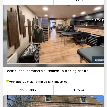
VOIR TOUTE
Vente local commercial rénové Tourcoing centre
Voir plus
Vacherand Immobilier d'Entreprise
150 000
135
€
m²