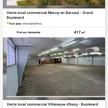
Vente local commercial Marcq-en-Baroeul - Grand
Boulevard
Voir plus
ImmoDesPros
417
Prix sur demande
m²
VOIR TOUTE
Vente local commercial Villeneuve-d'Ascq - Boulevard