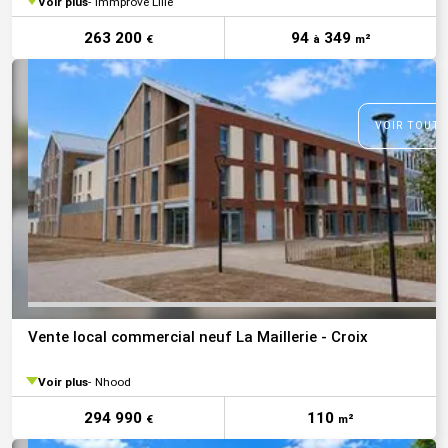
Voir plus
Immprove Lille
263 200
94
349
€
à
m²
VOIR TOUTE
Vente local commercial neuf La Maillerie - Croix
Voir plus
Nhood
294 990
110
€
m²