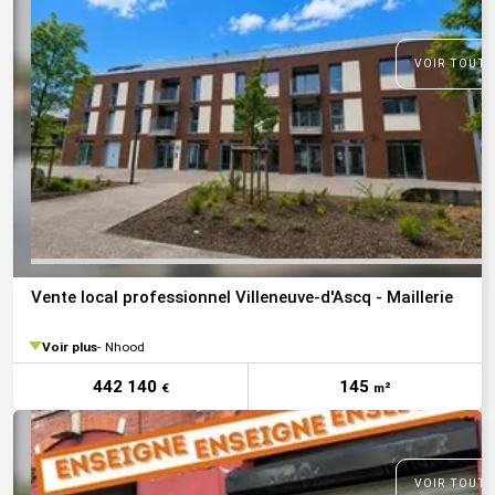
VOIR TOUTE
Vente local professionnel Villeneuve-d'Ascq - Maillerie
Voir plus
Nhood
442 140
145
€
m²
VOIR TOUTE