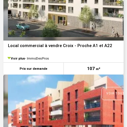
Local commercial à vendre Croix - Proche A1 et A22
Voir plus
ImmoDesPros
107
Prix sur demande
m²
VOIR TOUTE