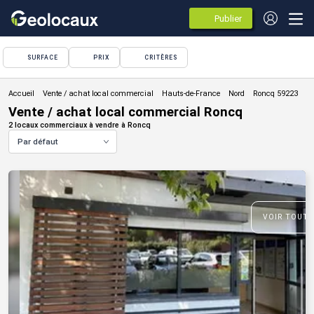
Publier
des
annonces
SURFACE
PRIX
CRITÈRES
Vente / achat local commercial
Vente / achat local commercial Roncq
2 locaux commerciaux à vendre à Roncq
Par défaut
VOIR TOUTE