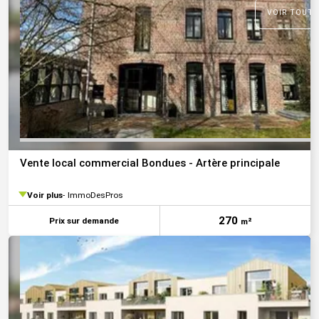
VOIR TOUTE
Vente local commercial Bondues - Artère principale
Voir plus
ImmoDesPros
270
Prix sur demande
m²