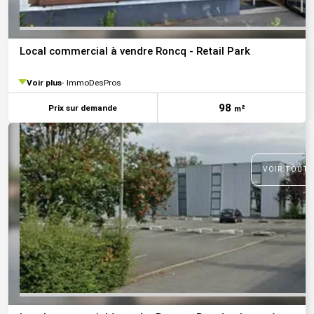
Local commercial à vendre Roncq - Retail Park
Voir plus
ImmoDesPros
98
Prix sur demande
m²
VOIR TOUTE