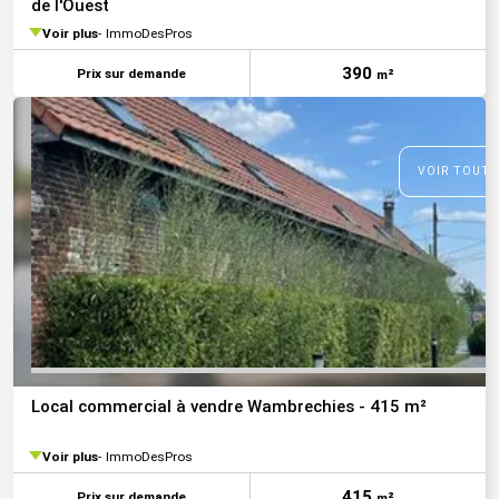
de l'Ouest
Voir plus
ImmoDesPros
390
Prix sur demande
m²
VOIR TOUTE
Local commercial à vendre Wambrechies - 415 m²
Voir plus
ImmoDesPros
415
Prix sur demande
m²