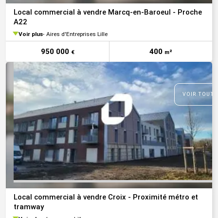
Local commercial à vendre Marcq-en-Baroeul - Proche
A22
Voir plus
Aires d'Entreprises Lille
950 000
400
€
m²
VOIR TOUTE
Local commercial à vendre Croix - Proximité métro et
tramway