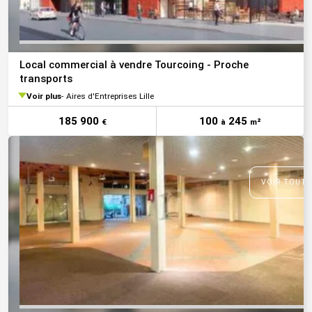
Local commercial à vendre Tourcoing - Proche
transports
Voir plus
Aires d'Entreprises Lille
185 900
100
245
€
à
m²
VOIR TOUTE