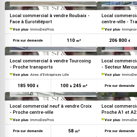
VOIR TOUTES LES PHOTOS
Local commercial à vendre Roubaix -
Local commercia
Face à Eurotéléport
centre-ville - T
Voir plus
ImmoDesPros
Voir plus
Immprove
110
206 800
Prix sur demande
m²
€
VOIR TOUTES LES PHOTOS
Local commercial à vendre Tourcoing
Local commercia
- Proche transports
- Secteur Mercu
Voir plus
Aires d'Entreprises Lille
Voir plus
ImmoDe
185 900
100
245
Prix sur demande
€
à
m²
VOIR TOUTES LES PHOTOS
Local commercial neuf à vendre Croix
Local commercia
- Proche centre-ville
Proche A1 et A2
Voir plus
ImmoDesPros
Voir plus
ImmoDe
58
Prix sur demande
Prix sur demande
m²