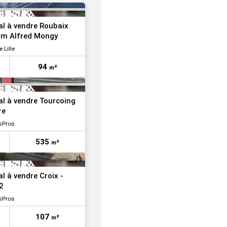
VOIR TOUTES LES PHOTOS
l à vendre Roubaix
ram Alfred Mongy
 Lille
94
m²
l à vendre Tourcoing
re
sPros
535
m²
VOIR TOUTES LES PHOTOS
l à vendre Croix -
2
sPros
107
m²