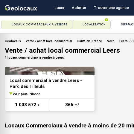
Louer
Acheter
Trouver une agence
1
LOCAUX COMMERCIAUX À VENDRE
LOCALISATION
SURFAC
Geolocaux
Vente / achat local commercial
Hauts-de-France
Nord
Leers 59
Vente / achat local commercial Leers
1 locaux commerciaux à vendre à Leers
Local commercial à vendre Leers -
Parc des Tilleuls
Voir plus
Nhood
VOIR TOUTES LES PHOTOS
1 003 572
366
€
m²
Locaux Commerciaux à vendre à moins de 20 mi