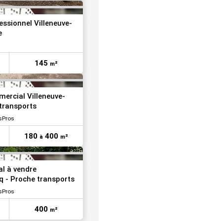
VOIR TOUTES LES PHOTOS
essionnel Villeneuve-
e
145
m²
VOIR TOUTES LES PHOTOS
mercial Villeneuve-
 transports
sPros
180
400
à
m²
l à vendre
q - Proche transports
sPros
400
m²