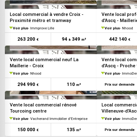
VOIR TOUTES LES PHOTOS
Local commercial à vendre Croix -
Vente local prof
Proximité métro et tramway
d'Ascq - Mailleri
Voir plus
Immprove Lille
Voir plus
Nhood
263 200
94
349
442 140
€
à
m²
€
VOIR TOUTES LES PHOTOS
Vente local commercial neuf La
Vente local com
Maillerie - Croix
d'Ascq - Proche
Voir plus
Nhood
Voir plus
ImmoDe
294 990
110
Prix sur demande
€
m²
Vente local commercial rénové
Local commercia
Tourcoing centre
Villeneuve-d'Asc
Voir plus
Vacherand Immobilier d'Entreprise
Voir plus
ImmoDe
150 000
135
Prix sur demande
€
m²