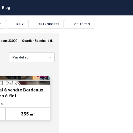
Blog
E
PRIX
TRANSPORTS
CRITÈRES
VOIR TOUTES LES PHOTOS
deaux 33000
Quartier Bassins à flot
Par défaut
l à vendre Bordeaux
ns à flot
ro
355
m²