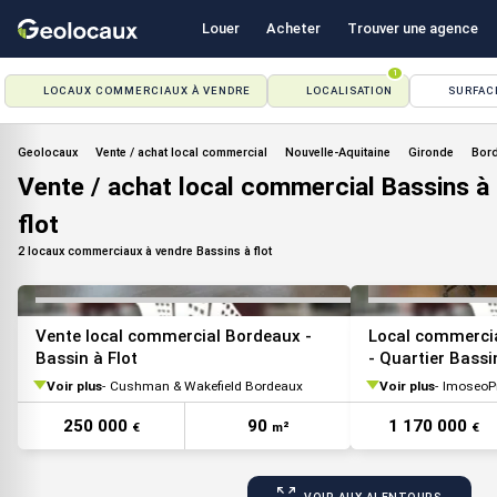
Louer
Acheter
Trouver une agence
1
LOCAUX COMMERCIAUX À VENDRE
LOCALISATION
SURFAC
VOIR TOUTES LES PHOTOS
Geolocaux
Vente / achat local commercial
Nouvelle-Aquitaine
Gironde
Bor
Vente / achat local commercial Bassins à
flot
2 locaux commerciaux à vendre Bassins à flot
Vente local commercial Bordeaux -
Local commercia
Bassin à Flot
- Quartier Bassi
Voir plus
Cushman & Wakefield Bordeaux
Voir plus
ImoseoP
250 000
90
1 170 000
€
m²
€