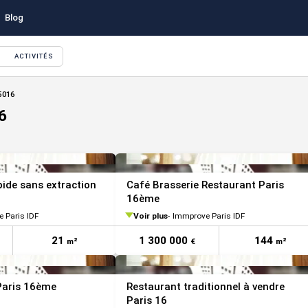
Blog
ACTIVITÉS
5016
6
pide sans extraction
Café Brasserie Restaurant Paris
16ème
 Paris IDF
Voir plus
Immprove Paris IDF
21
1 300 000
144
m²
€
m²
Paris 16ème
Restaurant traditionnel à vendre
Paris 16