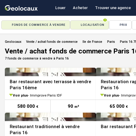
Louer
Acheter
Trouver une agence
1
FONDS DE COMMERCE À VENDRE
LOCALISATION
PRIX
Geolocaux
Vente / achat fonds de commerce
Ile de France
Paris
Paris 16 7
Vente / achat fonds de commerce Paris 1
7 fonds de commerce à vendre à Paris 16
Bar restaurant avec terrasse à vendre
Restauration ra
Paris 16ème
Paris 16
Voir plus
Immprove Paris IDF
Voir plus
Immprove
580 000
90
65 000
€
m²
€
Restaurant traditionnel à vendre
Bar restaurant 
Paris 16