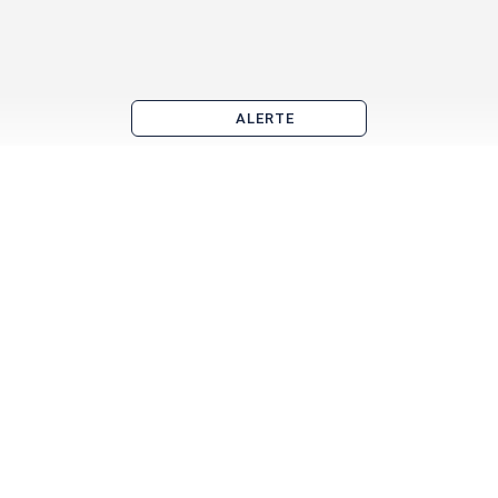
ALERTE
Fonds de commerce à vendre à Paris par quartier
QCA
Madeleine
Montparnasse
Gare du Nord
Gare Saint Lazare
Châtelet-les-Halles