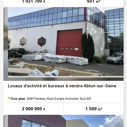
1 021 700
601
€
m²
VOIR TOUTE
Locaux d'activité et bureaux à vendre Ablon-sur-Seine
Voir plus
BNP Paribas Real Estate Activités Sud IDF
2 000 000
1 500
€
m²