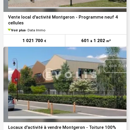
Vente local d'activité Montgeron - Programme neuf 4
cellules
Voir plus
Data Immo
1 021 700
601
1 202
€
à
m²
VOIR TOUTE
Locaux d'activité à vendre Montgeron - Toiture 100%