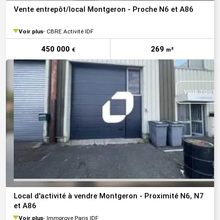
Vente entrepôt/local Montgeron - Proche N6 et A86
Voir plus
CBRE Activité IDF
450 000
269
€
m²
VOIR TOUTE
Local d'activité à vendre Montgeron - Proximité N6, N7
et A86
Voir plus
Immprove Paris IDF