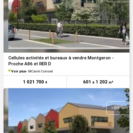
Cellules activités et bureaux à vendre Montgeron -
Proche A86 et RER D
Voir plus
MCarré Conseil
1 021 700
601
1 202
€
à
m²
VOIR TOUTE