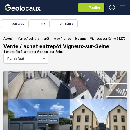
Publier
des
annonces
SURFACE
PRIX
CRITÈRES
Vente / achat entrepôt
Vente / achat entrepôt Vigneux-sur-Seine
1 entrepôts à vendre à Vigneux-sur-Seine
Par défaut
VOIR TOUTE