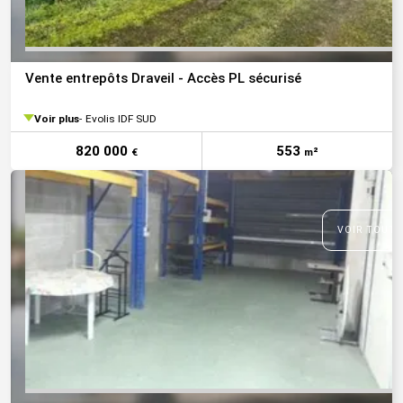
Vente entrepôts Draveil - Accès PL sécurisé
Voir plus
Evolis IDF SUD
820 000
553
€
m²
VOIR TOUTE