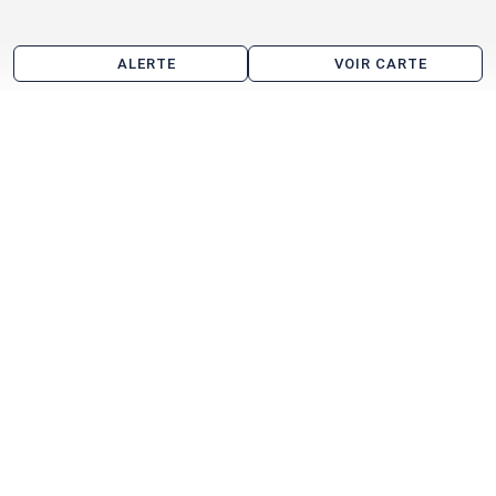
ALERTE
VOIR CARTE
Entrepôt à vendre aux alentours de Vigneux-sur-
Seine
Limeil-Brévannes
Montgeron
Boissy-Saint-Léger
Choisy-le-Roi
Évry
Grigny
Créteil