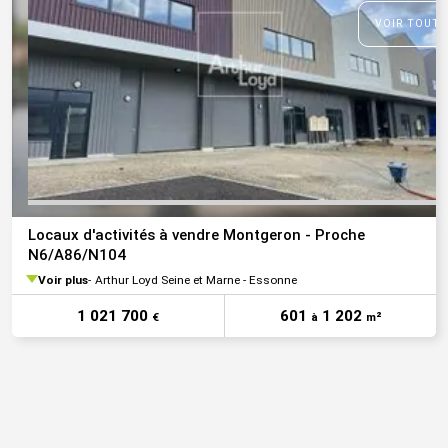
VOIR TOUTE
Locaux d'activités à vendre Montgeron - Proche
N6/A86/N104
Voir plus
Arthur Loyd Seine et Marne - Essonne
1 021 700
601
1 202
€
à
m²