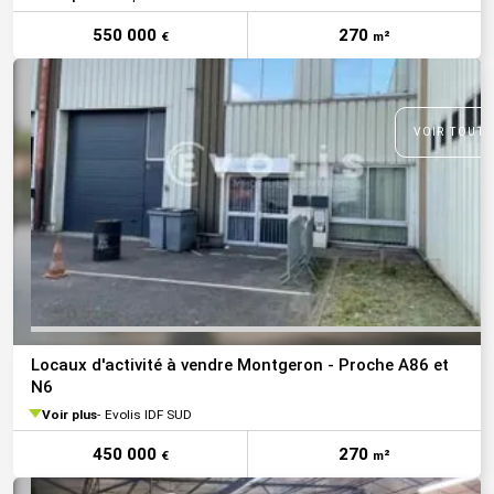
550 000
270
€
m²
VOIR TOUTE
Locaux d'activité à vendre Montgeron - Proche A86 et
N6
Voir plus
Evolis IDF SUD
450 000
270
€
m²