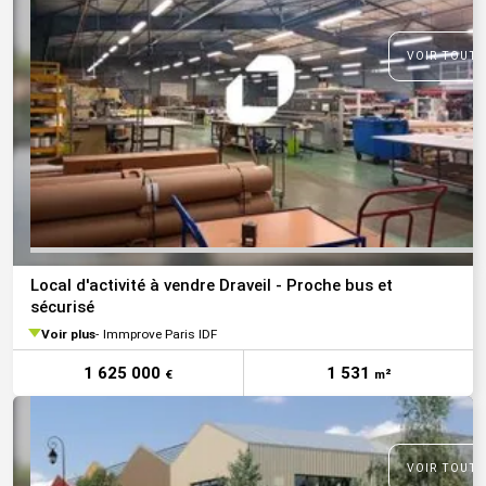
VOIR TOUTE
Local d'activité à vendre Draveil - Proche bus et
sécurisé
Voir plus
Immprove Paris IDF
1 625 000
1 531
€
m²
VOIR TOUTE