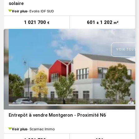
solaire
Voir plus
Evolis IDF SUD
1 021 700
601
1 202
€
à
m²
VOIR TOUTE
Entrepôt à vendre Montgeron - Proximité N6
Voir plus
Scamac Immo