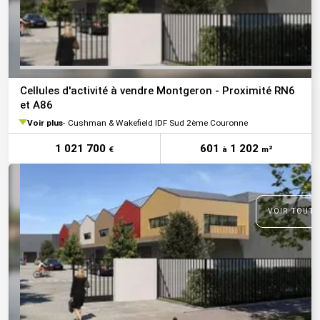
Cellules d'activité à vendre Montgeron - Proximité RN6
et A86
Voir plus
Cushman & Wakefield IDF Sud 2ème Couronne
1 021 700
601
1 202
€
à
m²
VOIR TOUTE