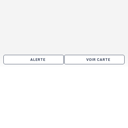
ALERTE
VOIR CARTE
Les agences immobilières
Arthur Loyd Oise