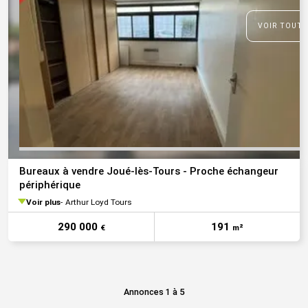
VOIR TOUTE
Bureaux à vendre Joué-lès-Tours - Proche échangeur
périphérique
Voir plus
Arthur Loyd Tours
290 000
191
€
m²
Annonces 1 à 5