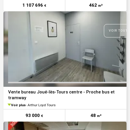
1 107 696
462
€
m²
VOIR TOUTE
Vente bureau Joué-lès-Tours centre - Proche bus et
tramway
Voir plus
Arthur Loyd Tours
93 000
48
€
m²