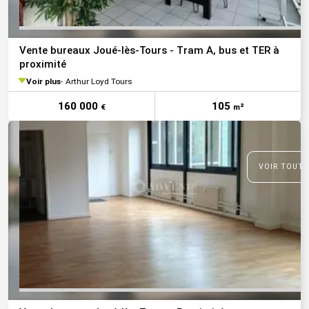
Vente bureaux Joué-lès-Tours - Tram A, bus et TER à
proximité
Voir plus
Arthur Loyd Tours
160 000
105
€
m²
VOIR TOUTE