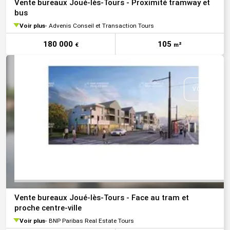
Vente bureaux Joué-lès-Tours - Proximité tramway et
bus
Voir plus
Advenis Conseil et Transaction Tours
180 000
105
€
m²
VOIR TOUTE
Vente bureaux Joué-lès-Tours - Face au tram et
proche centre-ville
Voir plus
BNP Paribas Real Estate Tours