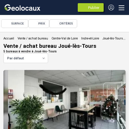
Publier
des
annonces
SURFACE
PRIX
CRITÈRES
Vente / achat bureau
Vente / achat bureau Joué-lès-Tours
5 bureaux à vendre à Joué-lès-Tours
Par défaut
VOIR TOUTE