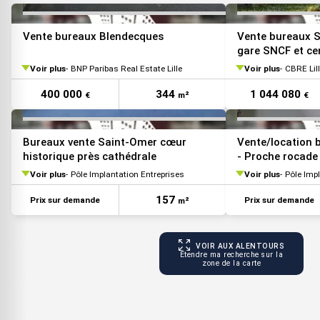
VOIR TOUTES LES PHOTOS
Vente bureaux Blendecques
Vente bureaux S
gare SNCF et cen
Voir plus
BNP Paribas Real Estate Lille
Voir plus
CBRE Lil
400 000
344
1 044 080
€
m²
€
Bureaux vente Saint-Omer cœur
Vente/location
historique près cathédrale
- Proche rocade
Voir plus
Pôle Implantation Entreprises
Voir plus
Pôle Imp
157
Prix sur demande
Prix sur demande
m²
VOIR AUX ALENTOURS
Étendre ma recherche sur la
zone de la carte