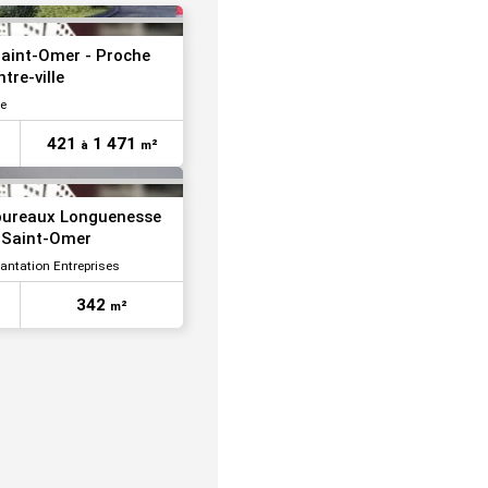
VOIR TOUTES LES PHOTOS
aint-Omer - Proche
tre-ville
le
421
1 471
à
m²
 bureaux Longuenesse
 Saint-Omer
lantation Entreprises
342
m²