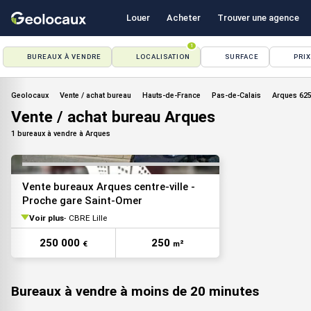
Louer
Acheter
Trouver une agence
1
BUREAUX À VENDRE
LOCALISATION
SURFACE
PRIX
VOIR TOUTES LES PHOTOS
Geolocaux
Vente / achat bureau
Hauts-de-France
Pas-de-Calais
Arques 62
Vente / achat bureau Arques
1 bureaux à vendre à Arques
Vente bureaux Arques centre-ville -
Proche gare Saint-Omer
Voir plus
CBRE Lille
VOIR TOUTES LES PHOTOS
250 000
250
€
m²
Bureaux à vendre à moins de 20 minutes