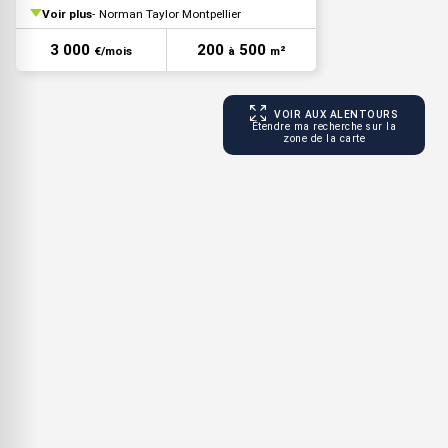
Voir plus
Norman Taylor Montpellier
3 000
200
500
€/mois
à
m²
VOIR AUX ALENTOURS
Étendre ma recherche sur la
zone de la carte