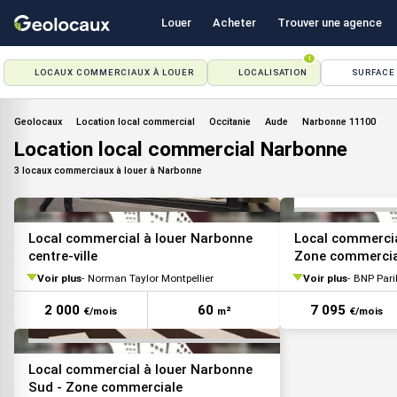
Louer
Acheter
Trouver une agence
1
LOCAUX COMMERCIAUX À LOUER
LOCALISATION
SURFACE
Geolocaux
Location local commercial
Occitanie
Aude
Narbonne 11100
Location local commercial Narbonne
3 locaux commerciaux à louer à Narbonne
VOIR TOUTES LES PHOTOS
Local commercial à louer Narbonne
Local commercia
centre-ville
Zone commercia
Voir plus
Norman Taylor Montpellier
Voir plus
BNP Paribas
2 000
60
7 095
€/mois
m²
€/mois
Local commercial à louer Narbonne
Sud - Zone commerciale