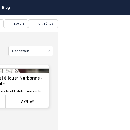
Blog
LOYER
CRITÈRES
VOIR TOUTES LES PHOTOS
Par défaut
l à louer Narbonne -
le
 Real Estate Transaction Commerce
774
m²