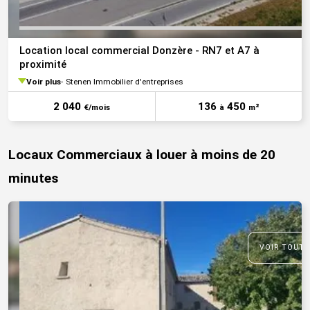
Location local commercial Donzère - RN7 et A7 à
proximité
Voir plus
Stenen Immobilier d'entreprises
2 040
136
450
€/mois
à
m²
Locaux Commerciaux à louer à moins de 20
minutes
VOIR TOUTE