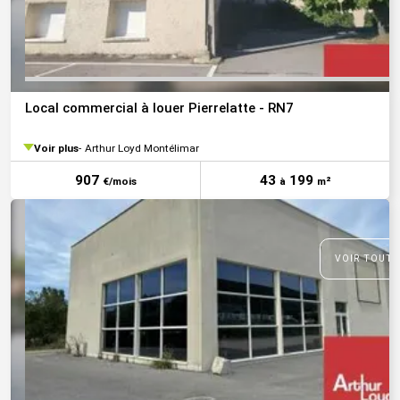
Local commercial à louer Pierrelatte - RN7
Voir plus
Arthur Loyd Montélimar
907
43
199
€/mois
à
m²
VOIR TOUTE