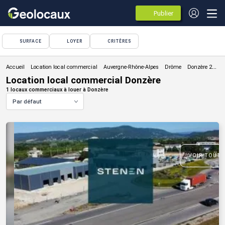
Publier
des
annonces
SURFACE
LOYER
CRITÈRES
Location local commercial
Location local commercial Donzère
1 locaux commerciaux à louer à Donzère
Par défaut
VOIR TOUTE