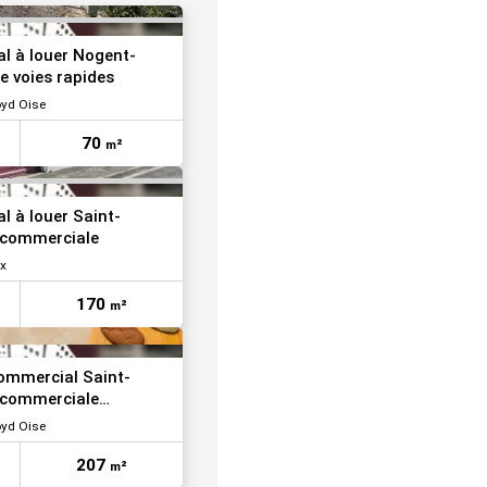
VOIR TOUTES LES PHOTOS
l à louer Nogent-
e voies rapides
oyd Oise
70
m²
l à louer Saint-
 commerciale
x
170
m²
commercial Saint-
 commerciale
oyd Oise
207
m²