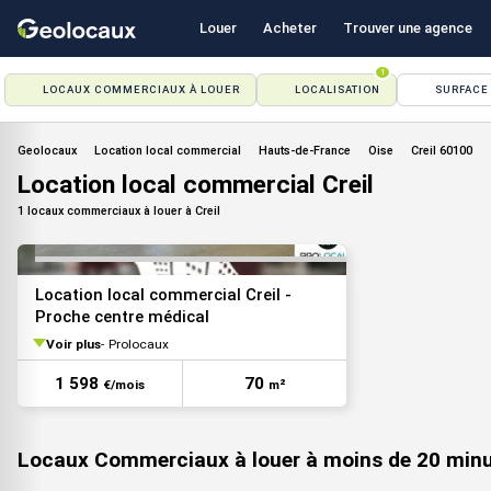
Louer
Acheter
Trouver une agence
1
LOCAUX COMMERCIAUX À LOUER
LOCALISATION
SURFACE
VOIR TOUTES LES PHOTOS
Geolocaux
Location local commercial
Hauts-de-France
Oise
Creil 60100
Location local commercial Creil
1 locaux commerciaux à louer à Creil
Location local commercial Creil -
Proche centre médical
Voir plus
Prolocaux
VOIR TOUTES LES PHOTOS
1 598
70
€/mois
m²
Locaux Commerciaux à louer à moins de 20 min