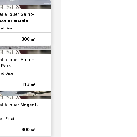
VOIR TOUTES LES PHOTOS
l à louer Saint-
 commerciale
oyd Oise
300
m²
l à louer Saint-
 Park
oyd Oise
113
m²
l à louer Nogent-
eal Estate
300
m²