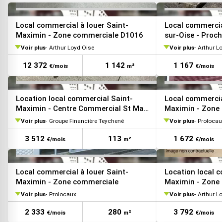
VOIR TOUTES LES PHOTOS
Local commercial à louer Saint-
Local commercia
Maximin - Zone commerciale D1016
sur-Oise - Proch
Voir plus
Arthur Loyd Oise
Voir plus
Arthur L
12 372
1 142
1 167
€/mois
m²
€/mois
VOIR TOUTES LES PHOTOS
Location local commercial Saint-
Local commercia
Maximin - Centre Commercial St Max
Maximin - Zone
Avenue
Voir plus
Groupe Financière Teychené
Voir plus
Prolocau
3 512
113
1 672
€/mois
m²
€/mois
VOIR TOUTES LES PHOTOS
Local commercial à louer Saint-
Location local 
Maximin - Zone commerciale
Maximin - Zone
dynamique
Voir plus
Prolocaux
Voir plus
Arthur L
2 333
280
3 792
€/mois
m²
€/mois