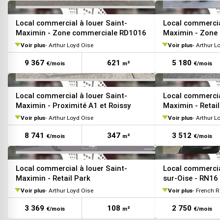
VOIR TOUTES LES PHOTOS
Local commercial à louer Saint-
Local commercia
Maximin - Zone commerciale RD1016
Maximin - Zone
Voir plus
Arthur Loyd Oise
Voir plus
Arthur L
9 367
621
5 180
€/mois
m²
€/mois
VOIR TOUTES LES PHOTOS
Local commercial à louer Saint-
Local commercia
Maximin - Proximité A1 et Roissy
Maximin - Retail
Voir plus
Arthur Loyd Oise
Voir plus
Arthur L
8 741
347
3 512
€/mois
m²
€/mois
Local commercial à louer Saint-
Local commercia
Maximin - Retail Park
sur-Oise - RN16
Voir plus
Arthur Loyd Oise
Voir plus
French R
3 369
108
2 750
€/mois
m²
€/mois