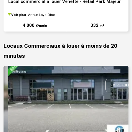
Local commercial à louer Venette - Retail Park Majeur
Voir plus
Arthur Loyd Oise
4 000
332
€/mois
m²
Locaux Commerciaux à louer à moins de 20
minutes
VOIR TOUTE