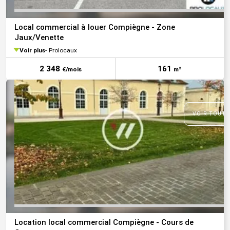
Local commercial à louer Compiègne - Zone
Jaux/Venette
Voir plus
Prolocaux
2 348
161
€/mois
m²
VOIR TOUTE
Location local commercial Compiègne - Cours de