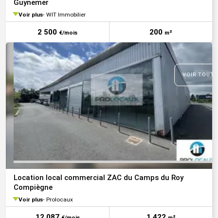
Guynemer
Voir plus
WIT Immobilier
2 500
200
€/mois
m²
VOIR TOUTE
Location local commercial ZAC du Camps du Roy
Compiègne
Voir plus
Prolocaux
12 087
1 422
€/mois
m²