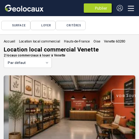
Publier
des
annonces
SURFACE
LOYER
CRITÈRES
Location local commercial
Location local commercial Venette
2 locaux commerciaux à louer à Venette
Par défaut
VOIR TOUTE