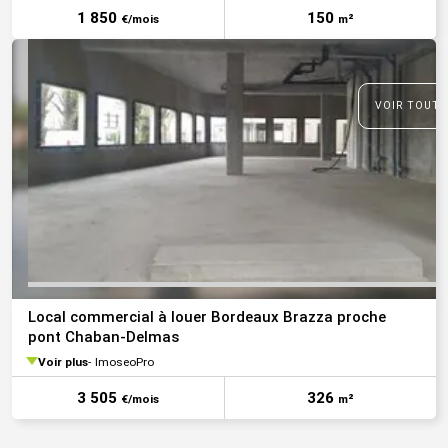
1 850
150
€/mois
m²
VOIR TOUTE
Local commercial à louer Bordeaux Brazza proche
pont Chaban-Delmas
Voir plus
ImoseoPro
3 505
326
€/mois
m²