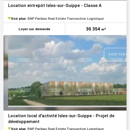
Location entrepôt Isles-sur-Suippe - Classe A
Voir plus
BNP Paribas Real Estate Transaction Logistique
30 354
Loyer sur demande
m²
VOIR TOUTE
Location local d'activité Isles-sur-Suippe - Projet de
développement
Voir plus
BNP Paribas Real Estate Transaction Logistique