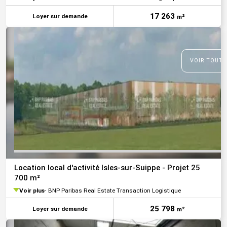
17 263
Loyer sur demande
m²
VOIR TOUTE
Location local d'activité Isles-sur-Suippe - Projet 25
700 m²
Voir plus
BNP Paribas Real Estate Transaction Logistique
25 798
Loyer sur demande
m²