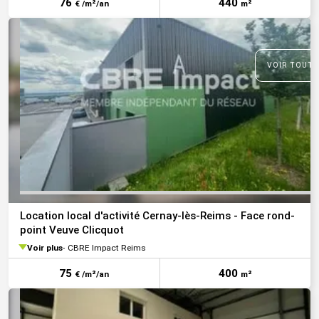
76
440
€ /m²/an
m²
VOIR TOUTE
Location local d'activité Cernay-lès-Reims - Face rond-
point Veuve Clicquot
Voir plus
CBRE Impact Reims
75
400
€ /m²/an
m²