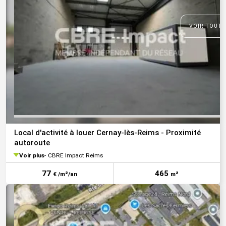
VOIR TOUTE
Local d'activité à louer Cernay-lès-Reims - Proximité
autoroute
Voir plus
CBRE Impact Reims
77
465
€ /m²/an
m²