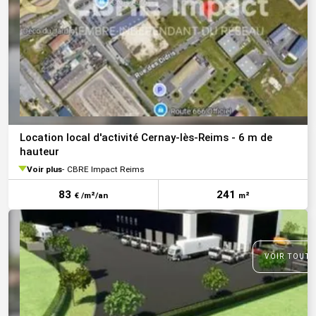
Location local d'activité Cernay-lès-Reims - 6 m de
hauteur
Voir plus
CBRE Impact Reims
83
241
€ /m²/an
m²
VOIR TOUTE