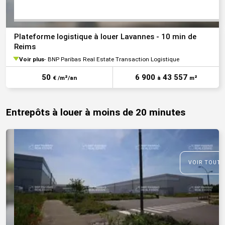
Plateforme logistique à louer Lavannes - 10 min de
Reims
Voir plus
BNP Paribas Real Estate Transaction Logistique
50
6 900
43 557
€ /m²/an
à
m²
Entrepôts à louer à moins de 20 minutes
VOIR TOUTE