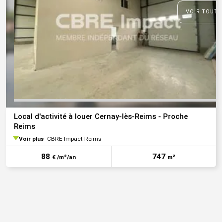
VOIR TOUTE
Local d'activité à louer Cernay-lès-Reims - Proche
Reims
Voir plus
CBRE Impact Reims
88
747
€ /m²/an
m²