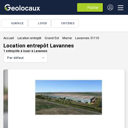
Publier
des
annonces
SURFACE
LOYER
CRITÈRES
Location entrepôt
Location entrepôt Lavannes
1 entrepôts à louer à Lavannes
Par défaut
VOIR TOUTE