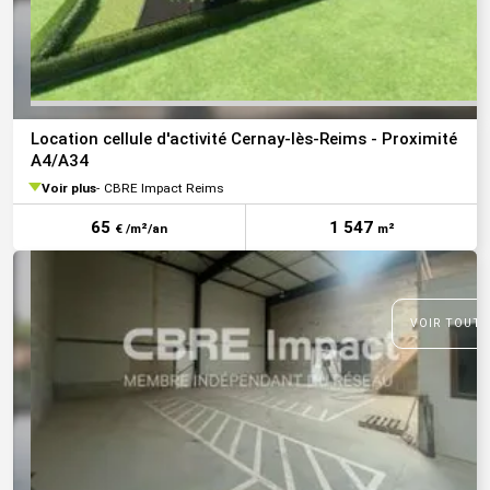
Location cellule d'activité Cernay-lès-Reims - Proximité
A4/A34
Voir plus
CBRE Impact Reims
65
1 547
€ /m²/an
m²
VOIR TOUTE