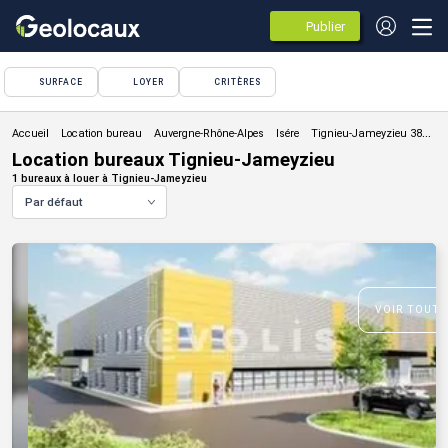
Publier
des
annonces
SURFACE
LOYER
CRITÈRES
Location bureau
Location bureaux Tignieu-Jameyzieu
1 bureaux à louer à Tignieu-Jameyzieu
Par défaut
VOIR TOUTE