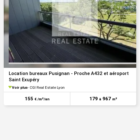
VOIR TOUTE
Location bureaux Pusignan - Proche A432 et aéroport
Saint Exupéry
Voir plus
CGI Real Estate Lyon
155
179
967
€ /m²/an
à
m²