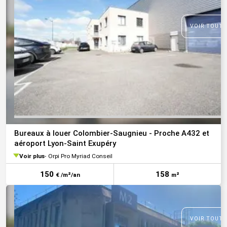
VOIR TOUTE
Bureaux à louer Colombier-Saugnieu - Proche A432 et
aéroport Lyon-Saint Exupéry
Voir plus
Orpi Pro Myriad Conseil
150
158
€ /m²/an
m²
VOIR TOUTE