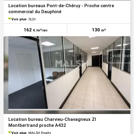
Location bureaux Pont-de-Chéruy - Proche centre
commercial du Dauphiné
Voir plus
SLDI
162
130
€ /m²/an
m²
VOIR TOUTE
Location bureau Charvieu-Chavagneux ZI
Montbertrand proche A432
Voir plus
MALSH Realty