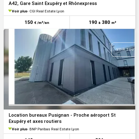
A42, Gare Saint Exupéry et Rhônexpress
Voir plus
CGI Real Estate Lyon
150
190
380
€ /m²/an
à
m²
VOIR TOUTE
Location bureaux Pusignan - Proche aéroport St
Exupéry et axes routiers
Voir plus
BNP Paribas Real Estate Lyon