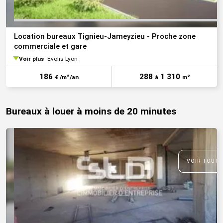
Location bureaux Tignieu-Jameyzieu - Proche zone
commerciale et gare
Voir plus
Evolis Lyon
186
288
1 310
€ /m²/an
à
m²
Bureaux à louer à moins de 20 minutes
VOIR TOUTE