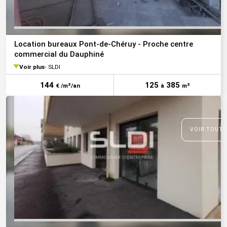
Location bureaux Pont-de-Chéruy - Proche centre
commercial du Dauphiné
Voir plus
SLDI
144
125
385
€ /m²/an
à
m²
VOIR TOUTE