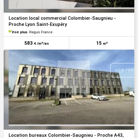
Location local commercial Colombier-Saugnieu -
Proche Lyon Saint-Exupéry
Voir plus
Regus France
583
15
€ /m²/an
m²
VOIR TOUTE
Location bureaux Colombier-Saugnieu - Proche A43,