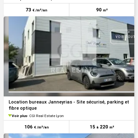
73
90
€ /m²/an
m²
VOIR TOUTE
Location bureaux Janneyrias - Site sécurisé, parking et
fibre optique
Voir plus
CGI Real Estate Lyon
106
15
220
€ /m²/an
à
m²