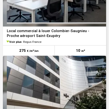
Local commercial à louer Colombier-Saugnieu -
Proche aéroport Saint-Exupéry
Voir plus
Regus France
275
10
€ /m²/an
m²
VOIR TOUTE