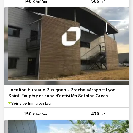
148
506
€ /m²/an
m²
VOIR TOUTE
Location bureaux Pusignan - Proche aéroport Lyon
Saint-Exupéry et zone d'activités Satolas Green
Voir plus
Immprove Lyon
150
479
€ /m²/an
m²