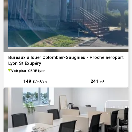
Bureaux à louer Colombier-Saugnieu - Proche aéroport
Lyon St Exupéry
Voir plus
CBRE Lyon
149
241
€ /m²/an
m²
VOIR TOUTE