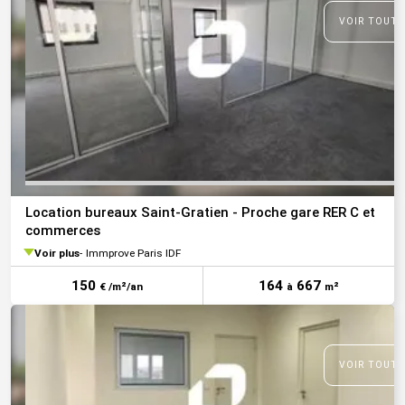
VOIR TOUTE
Location bureaux Saint-Gratien - Proche gare RER C et
commerces
Voir plus
Immprove Paris IDF
150
164
667
€ /m²/an
à
m²
VOIR TOUTE