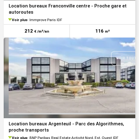
Location bureaux Franconville centre - Proche gare et
autoroutes
Voir plus
Immprove Paris IDF
212
116
€ /m²/an
m²
VOIR TOUTE
Location bureaux Argenteuil - Parc des Algorithmes,
proche transports
Voir plus
BNP Paribas Real Estate Activité Nord, Est, Ouest IDF