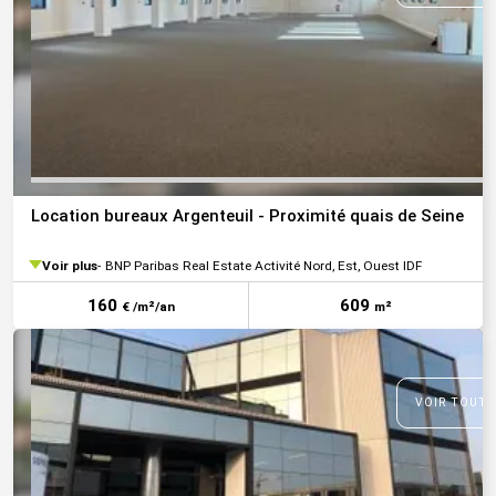
Location bureaux Argenteuil - Proximité quais de Seine
Voir plus
BNP Paribas Real Estate Activité Nord, Est, Ouest IDF
160
609
€ /m²/an
m²
VOIR TOUTE