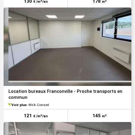
130
178
€ /m²/an
m²
VOIR TOUTE
Location bureaux Franconville - Proche transports en
commun
Voir plus
NVA Conseil
121
145
€ /m²/an
m²