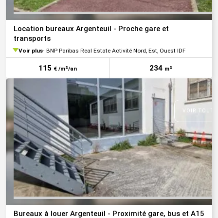
Location bureaux Argenteuil - Proche gare et
transports
Voir plus
BNP Paribas Real Estate Activité Nord, Est, Ouest IDF
115
234
€ /m²/an
m²
VOIR TOUTE
Bureaux à louer Argenteuil - Proximité gare, bus et A15