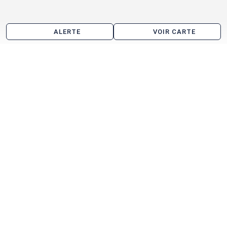
ALERTE
VOIR CARTE
Location de bureau aux alentours de Sannois
Levallois-Perret
Courbevoie
Nanterre
Clichy
Saint-Denis
Asnières-sur-Seine
Saint-Ouen
Gennevilliers