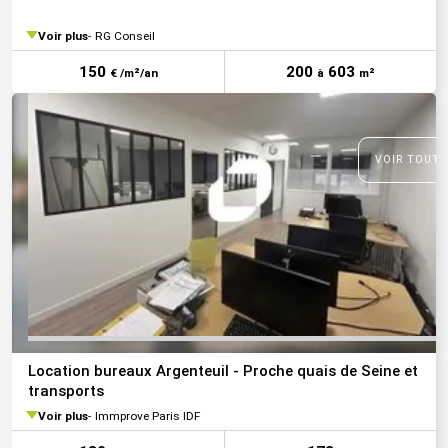
Voir plus
RG Conseil
150
200
603
€ /m²/an
à
m²
VOIR TOUTE
Location bureaux Argenteuil - Proche quais de Seine et
transports
Voir plus
Immprove Paris IDF