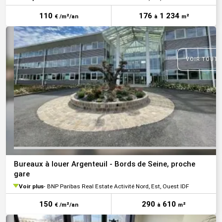
110
176
1 234
€ /m²/an
à
m²
VOIR TOUTE
Bureaux à louer Argenteuil - Bords de Seine, proche
gare
Voir plus
BNP Paribas Real Estate Activité Nord, Est, Ouest IDF
150
290
610
€ /m²/an
à
m²