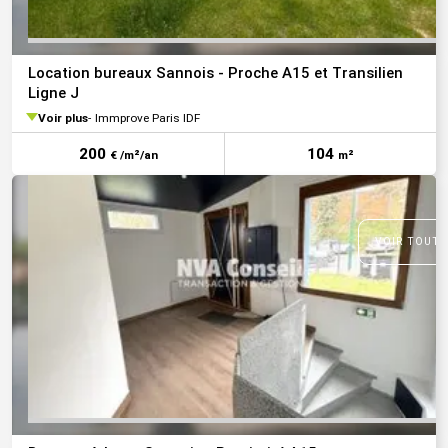
Location bureaux Sannois - Proche A15 et Transilien
Ligne J
Voir plus
Immprove Paris IDF
200
104
€ /m²/an
m²
VOIR TOUTE