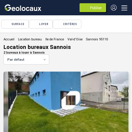
Publier
des
annonces
SURFACE
LOYER
CRITÈRES
Location bureau
Location bureaux Sannois
2 bureaux à louer à Sannois
Par défaut
VOIR TOUTE