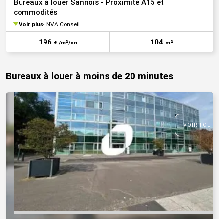
Bureaux à louer Sannois - Proximité A15 et
commodités
Voir plus
NVA Conseil
196
104
€ /m²/an
m²
Bureaux à louer à moins de 20 minutes
VOIR TOUTE