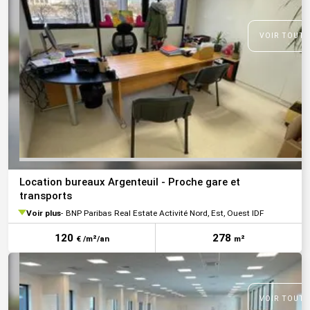
VOIR TOUTE
Location bureaux Argenteuil - Proche gare et
transports
Voir plus
BNP Paribas Real Estate Activité Nord, Est, Ouest IDF
120
278
€ /m²/an
m²
VOIR TOUTE