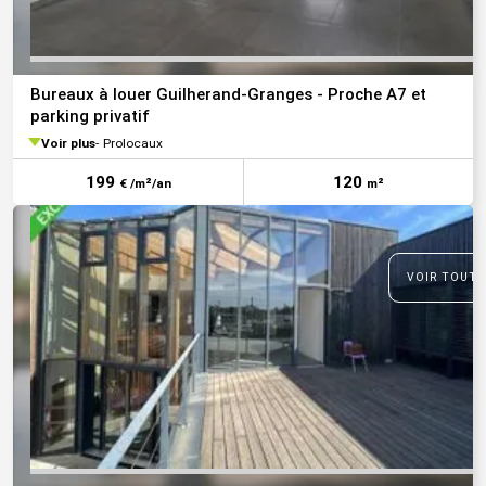
Bureaux à louer Guilherand-Granges - Proche A7 et
parking privatif
Voir plus
Prolocaux
199
120
€ /m²/an
m²
VOIR TOUTE