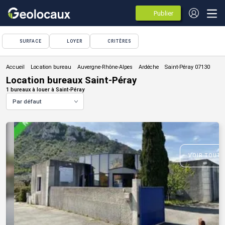
Publier
des
annonces
SURFACE
LOYER
CRITÈRES
Location bureau
Location bureaux Saint-Péray
1 bureaux à louer à Saint-Péray
Par défaut
VOIR TOUTE