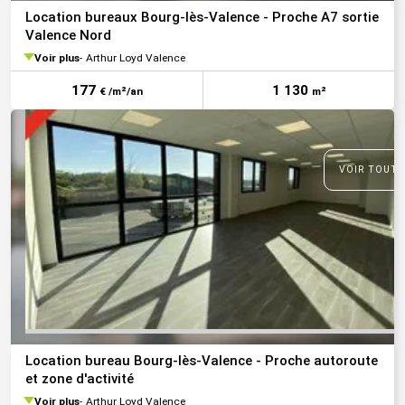
Location bureaux Bourg-lès-Valence - Proche A7 sortie
Valence Nord
Voir plus
Arthur Loyd Valence
177
1 130
€ /m²/an
m²
VOIR TOUTE
Location bureau Bourg-lès-Valence - Proche autoroute
et zone d'activité
Voir plus
Arthur Loyd Valence