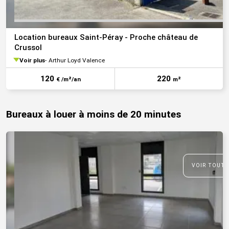
Location bureaux Saint-Péray - Proche château de
Crussol
Voir plus
Arthur Loyd Valence
120
220
€ /m²/an
m²
Bureaux à louer à moins de 20 minutes
VOIR TOUTE