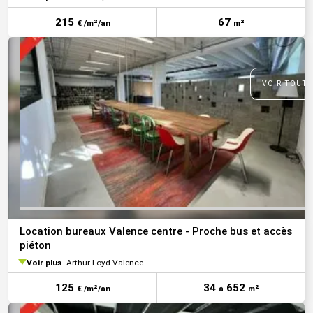
215
67
€ /m²/an
m²
VOIR TOUTE
Location bureaux Valence centre - Proche bus et accès
piéton
Voir plus
Arthur Loyd Valence
125
34
652
€ /m²/an
à
m²