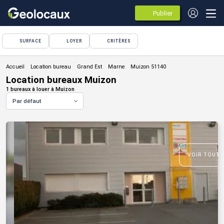
Publier
des
annonces
SURFACE
LOYER
CRITÈRES
Location bureau
Location bureaux Muizon
1 bureaux à louer à Muizon
Par défaut
VOIR TOUTE