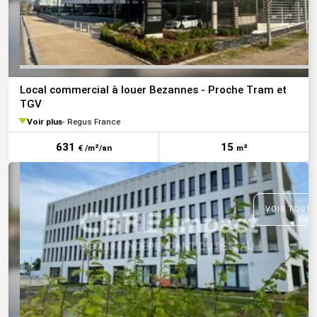
Local commercial à louer Bezannes - Proche Tram et
TGV
Voir plus
Regus France
631
15
€ /m²/an
m²
VOIR TOUTE