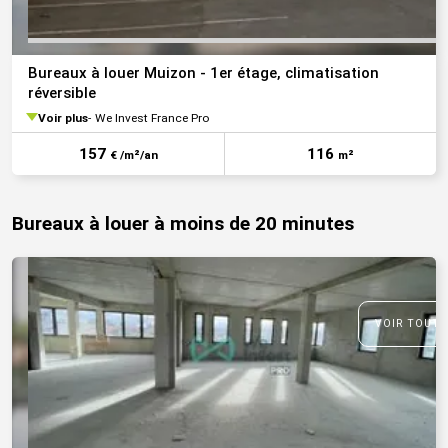
Bureaux à louer Muizon - 1er étage, climatisation
réversible
Voir plus
We Invest France Pro
157
116
€ /m²/an
m²
Bureaux à louer à moins de 20 minutes
VOIR TOUTE