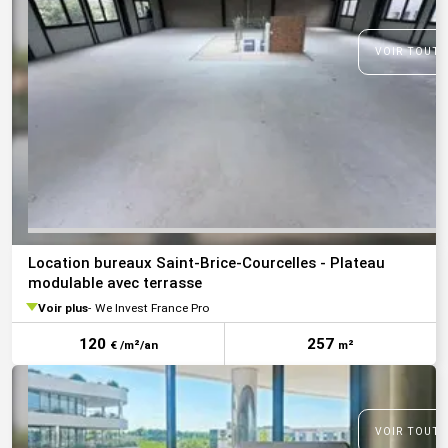
VOIR TOUTE
Location bureaux Saint-Brice-Courcelles - Plateau
modulable avec terrasse
Voir plus
We Invest France Pro
120
257
€ /m²/an
m²
VOIR TOUTE