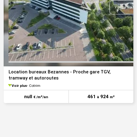
VOIR TOUTE
Location bureaux Bezannes - Proche gare TGV,
tramway et autoroutes
Voir plus
Cotrim
null
461
924
€ /m²/an
à
m²