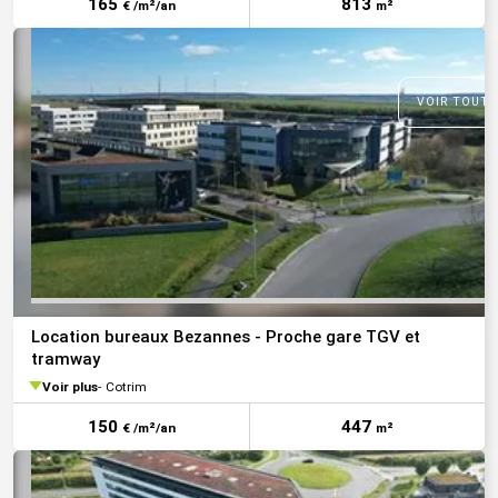
165
813
€ /m²/an
m²
VOIR TOUTE
Location bureaux Bezannes - Proche gare TGV et
tramway
Voir plus
Cotrim
150
447
€ /m²/an
m²