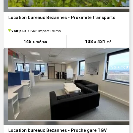
Location bureaux Bezannes - Proximité transports
Voir plus
CBRE Impact Reims
145
138
431
€ /m²/an
à
m²
VOIR TOUTE
Location bureaux Bezannes - Proche gare TGV