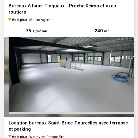
Bureaux à louer Tinqueux - Proche Reims et axes
routiers
Voir plus
Marne Agence
75
240
€ /m²/an
m²
VOIR TOUTE
Location bureaux Saint-Brice-Courcelles avec terrasse
et parking
Voir plus
We Invest France Pro