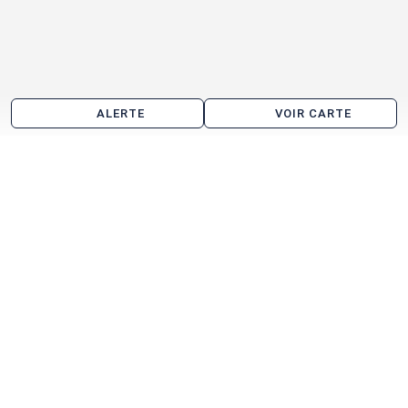
ALERTE
VOIR CARTE
Location de bureau aux alentours de Muizon
Bezannes
Saint-Brice-Courcelles
Tinqueux