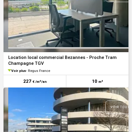
Location local commercial Bezannes - Proche Tram
Champagne TGV
Voir plus
Regus France
227
10
€ /m²/an
m²
VOIR TOUTE