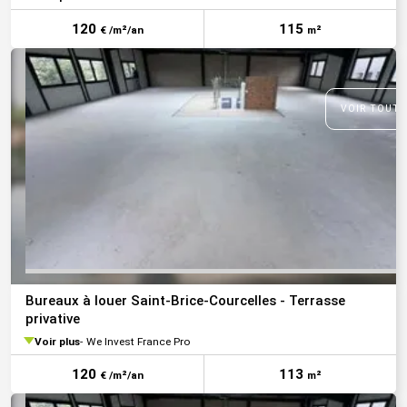
120
115
€ /m²/an
m²
VOIR TOUTE
Bureaux à louer Saint-Brice-Courcelles - Terrasse
privative
Voir plus
We Invest France Pro
120
113
€ /m²/an
m²