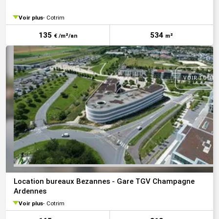
Voir plus
Cotrim
135
534
€ /m²/an
m²
VOIR TOUTE
Location bureaux Bezannes - Gare TGV Champagne
Ardennes
Voir plus
Cotrim