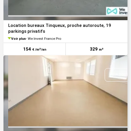
Location bureaux Tinqueux, proche autoroute, 19
parkings privatifs
Voir plus
We Invest France Pro
154
329
€ /m²/an
m²
VOIR TOUTE