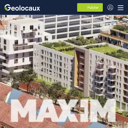
Publier
des
annonces