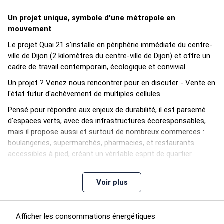
Un projet unique, symbole d'une métropole en
mouvement
Le projet Quai 21 s'installe en périphérie immédiate du centre-
ville de Dijon (2 kilomètres du centre-ville de Dijon) et offre un
cadre de travail contemporain, écologique et convivial.
Un projet ? Venez nous rencontrer pour en discuter - Vente en
l'état futur d'achèvement de multiples cellules
Pensé pour répondre aux enjeux de durabilité, il est parsemé
d'espaces verts, avec des infrastructures écoresponsables,
mais il propose aussi et surtout de nombreux commerces :
boulangeries, supermarchés, pharmacies, et restaurants
accessibles à pied, créant un véritable esprit de quartier.
Dans ce lieu unique, un édifice neuf verra le jour pour réunir en
son sein 1 700 m2 de bureaux et d'espaces dédiés à
Voir plus
l'enseignement (à partir de 150 m2), implantés au RDC et au
1er étage, 500 m2 de commerces au 1er étage, mais
également 8 100 m2 de logements dans les niveaux
Afficher les consommations énergétiques