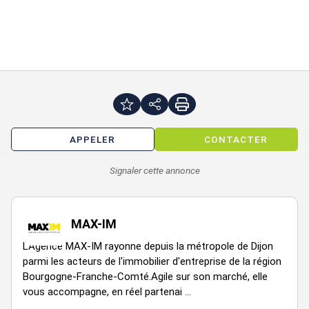
1 compteur tarif jaune ou bleu par commerce suivant
nécessité, câblage depuis la colonne montante générale
jusqu'au lot, tableautin avec protection dans le volume du
commerce.
Ventilation Mécanique Contrôlée :
Les extracteurs devront être installés dans les volumes des
commerces.
Grille de compensation en facade.
Gaine en attente avec conduit.
Les réseaux galvanisés dans le volume du commerce et en
APPELER
CONTACTER
toiture ainsi que les extracteurs nécessaires aux commerces
sont à la charge de l'Acquéreur.
Signaler cette annonce
Accessibilité :
MAX-IM
Bus :
Arrêt : BOURROCHES (457m)
L'Agence MAX-IM rayonne depuis la métropole de Dijon
Arrêt : PETIT BERNARD (521m)
parmi les acteurs de l'immobilier d'entreprise de la région
Bourgogne-Franche-Comté.Agile sur son marché, elle
Tramways :
vous accompagne, en réel partenai ...
Arrêt : JAURES (360m)