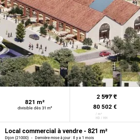
2 597 €
à partir de
à partir de
821 m²
80 502 €
divisible dès 31 m²
/ m²
HD / HH
Local commercial à vendre - 821 m²
Dijon (21000)
Dernière mise à jour : Il y a 1 mois