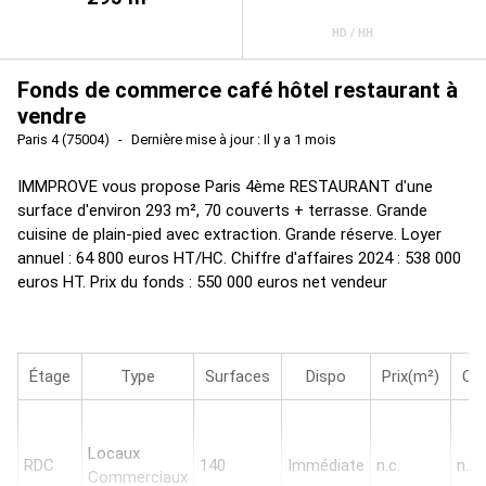
HD / HH
Fonds de commerce café hôtel restaurant à
vendre
Paris 4 (75004)
Dernière mise à jour : Il y a 1 mois
IMMPROVE vous propose Paris 4ème RESTAURANT d'une
surface d'environ 293 m², 70 couverts + terrasse. Grande
cuisine de plain-pied avec extraction. Grande réserve. Loyer
annuel : 64 800 euros HT/HC. Chiffre d'affaires 2024 : 538 000
euros HT. Prix du fonds : 550 000 euros net vendeur
Étage
Type
Surfaces
Dispo
Prix(m²)
Ch
Locaux
RDC
140
Immédiate
n.c.
n.c.
Commerciaux