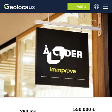
Publier
des
annonces
550 000 €
293
m²