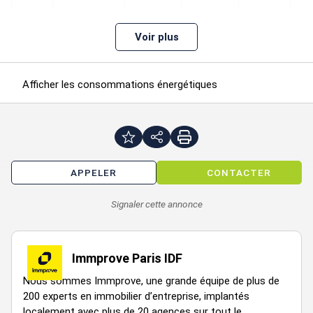
Voir plus
Locaux
1SS
45
Immédiate
n.c.
n.c.
Commerciaux
Afficher les consommations énergétiques
Locaux
2SS
108
Immédiate
n.c.
n.c.
Commerciaux
APPELER
CONTACTER
Signaler cette annonce
Loyer : 64800 € an HT HC
Honoraires : 7% HT du prix de vente NV à la charge de
Immprove Paris IDF
l'acquéreur
Nous sommes Immprove, une grande équipe de plus de
200 experts en immobilier d’entreprise, implantés
Prestations :
localement avec plus de 20 agences sur tout le